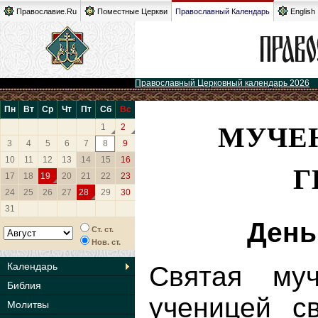
Православие.Ru
Поместные Церкви
Православный Календарь
English
Православный Церковный календарь 2026
Пн
Вт
Ср
Чт
Пт
Сб
Вс
МУЧЕ
1
2
3
4
5
6
7
8
9
10
11
12
13
14
15
16
Г
17
18
19
20
21
22
23
24
25
26
27
28
29
30
31
День
Ст. ст.
Нов. ст.
Календарь
Святая му
Библия
ученицей с
Молитвы