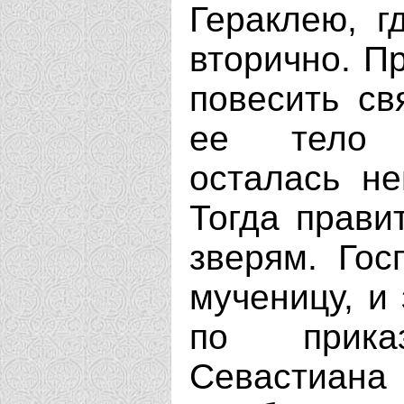
Гераклею, г
вторично. П
повесить св
ее тело 
осталась не
Тогда прави
зверям. Гос
мученицу, и 
по прика
Севастиана