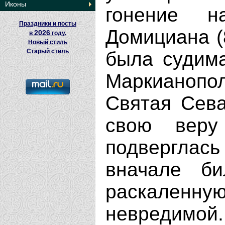
Иконы
гонение н
Праздники и посты
Домициана (8
2026
в
году.
Новый стиль
Старый стиль
была судима
Маркианоп
Святая Сева
свою вер
подверглась
вначале б
раскаленну
невредимой.