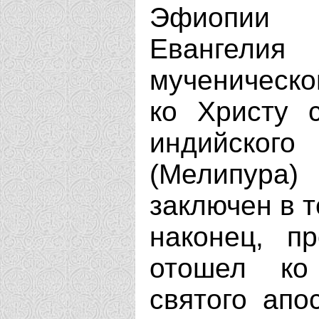
Эфиопии 
Евангели
мученическ
ко Христу 
индийско
(Мелипура
заключен в т
наконец, п
отошел ко
святого апо