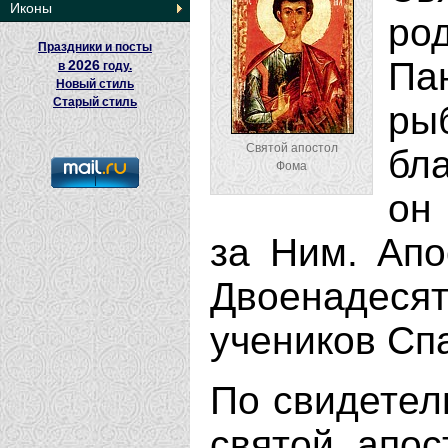
Иконы
ро
Праздники и посты
П
2026
в
году.
Новый стиль
Старый стиль
ры
Святой апостол
бл
Фома
он
за Ним. Апо
Двоенадесят
учеников Сп
По свидетел
святой апос