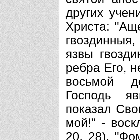
других учен
Христа: "Ащ
гвоздинныя
язвы гвозди
ребра Его, н
восьмой д
Господь я
показал Сво
мой!" - воск
20, 28). "Ф