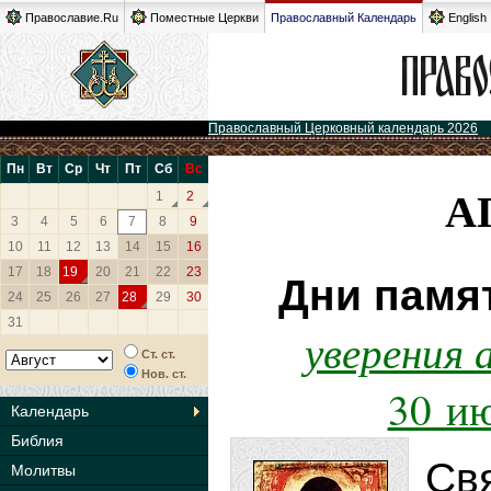
Православие.Ru
Поместные Церкви
Православный Календарь
English
Православный Церковный календарь 2026
Пн
Вт
Ср
Чт
Пт
Сб
Вс
А
1
2
3
4
5
6
7
8
9
10
11
12
13
14
15
16
17
18
19
20
21
22
23
Дни памя
24
25
26
27
28
29
30
31
уверения
Ст. ст.
Нов. ст.
30 ию
Календарь
Библия
Св
Молитвы