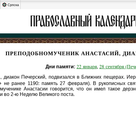
Српска
ПРЕПОДОБНОМУЧЕНИК АНАСТАСИЙ, ДИА
22 января
28 сентября (Пече
Дни памяти:
,
, диакон Печерский, подвизался в Ближних пещерах. Ие
+ не ранее 1190: память 27 февраля). В рукописных свя
ученике Анастасии говорится, что он имел такое дерзно
 и во 2-ю Неделю Великого поста.