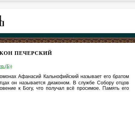
КОН ПЕЧЕРСКИЙ
р.(Б))
ромонах Афанасий Кальнофийский называет его братом
тцах он называется диаконом. В службе Собору отцов
вение к Богу, что получал всё просимое. Память его