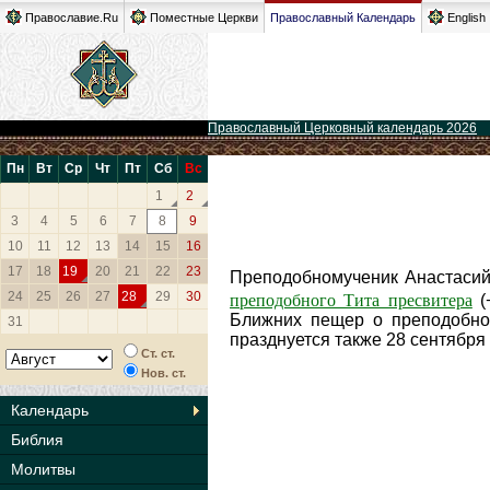
Православие.Ru
Поместные Церкви
Православный Календарь
English
Православный Церковный календарь 2026
Пн
Вт
Ср
Чт
Пт
Сб
Вс
1
2
3
4
5
6
7
8
9
10
11
12
13
14
15
16
17
18
19
20
21
22
23
Преподобномученик Анастасий
преподобного Тита пресвитера
24
25
26
27
28
29
30
(
Ближних пещер о преподобном
31
празднуется также 28 сентября
Ст. ст.
Нов. ст.
Календарь
Библия
Молитвы