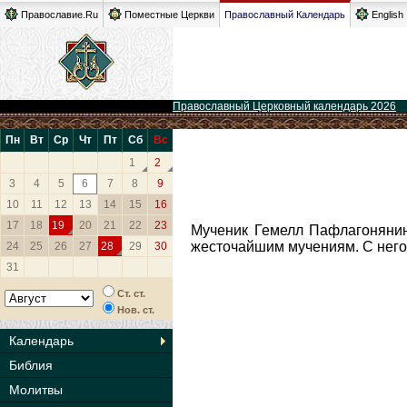
Православие.Ru
Поместные Церкви
Православный Календарь
English
Православный Церковный календарь 2026
Пн
Вт
Ср
Чт
Пт
Сб
Вс
1
2
3
4
5
6
7
8
9
10
11
12
13
14
15
16
17
18
19
20
21
22
23
Мученик Гемелл Пафлагонянин
жесточайшим мучениям. С него 
24
25
26
27
28
29
30
31
Ст. ст.
Нов. ст.
Календарь
Библия
Молитвы