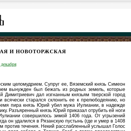
КАЯ И НОВОТОРЖСКАЯ
 декабря
ским целомудрием. Супруг ее, Вяземский князь Симеон
чем вынужден был бежать из родных земель, которые
лий Димитриевич дал изгнанным князьям тверской город
и всячески старался склонить ее к прелюбодеянию, но
ремя пира князь Юрий убил мужа Иулиании, в надежде
ку. Разъяренный князь Юрий приказал отрубить ей ноги
 Иулиании совершилось зимой 1406 года. От угрызений
гда он удалился в Рязанскую пустынь (где и умер в 1408
им против течения. Некий расслабленный услышал Голос