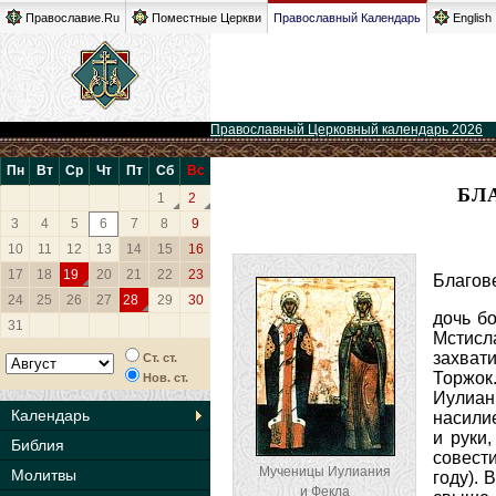
Православие.Ru
Поместные Церкви
Православный Календарь
English
Православный Церковный календарь 2026
Пн
Вт
Ср
Чт
Пт
Сб
Вс
БЛ
1
2
3
4
5
6
7
8
9
10
11
12
13
14
15
16
17
18
19
20
21
22
23
Благов
24
25
26
27
28
29
30
дочь б
31
Мстисл
захват
Ст. ст.
Торжок
Нов. ст.
Иулиан
Календарь
насили
и руки
Библия
совести
Мученицы Иулиания
Молитвы
году).
и Фекла