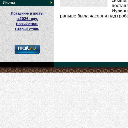
свыше,
Иконы
постав
Иулиан
Праздники и посты
раньше была часовня над гробо
2026
в
году.
Новый стиль
Старый стиль