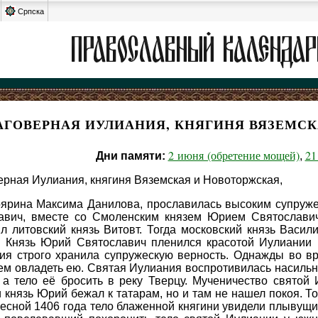
Српска
АГОВЕРНАЯ ИУЛИАНИЯ, КНЯГИНЯ ВЯЗЕМС
2 июня (обретение мощей)
21
Дни памяти:
,
ерная Иулиания, княгиня Вяземская и Новоторжская,
оярина Максима Данилова, прославилась высоким супруже
авич, вместе со Смоленским князем Юрием Святослави
ил литовский князь Витовт. Тогда московский князь Васи
. Князь Юрий Святославич пленился красотой Иулиании 
ия строго хранила супружескую верность. Однажды во в
ем овладеть ею. Святая Иулиания воспротивилась насильни
, а тело её бросить в реку Тверцу. Мученичество святой
 князь Юрий бежал к татарам, но и там не нашел покоя. То
 Весной 1406 года тело блаженной княгини увидели плывущ