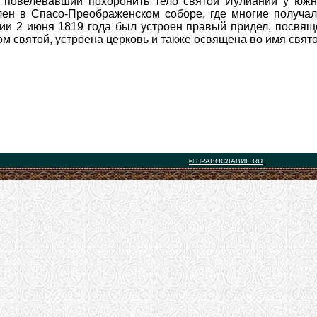
 повелевавший похоронить тело святой Иулиании у южн
лен в Спасо-Преображенском соборе, где многие получал
ии 2 июня 1819 года был устроен правый придел, посвящ
м святой, устроена церковь и также освящена во имя свято
© ПРАВОСЛАВИЕ.RU