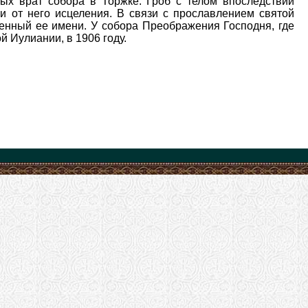
ых врат собора в Торжке. Гроб с телом впоследствии
и от него исцеления. В связи с прославлением святой
енный ее имени. У собора Преображения Господня, где
й Иулиании, в 1906 году.