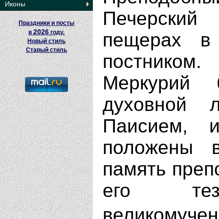
Иконы
Печерский
Праздники и посты
2026
в
году.
пещерах в
Новый стиль
Старый стиль
постником.
Меркурий 
духовной 
Паисием, 
положены 
память преп
его тезо
великомуче