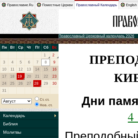
Православие.Ru
Поместные Церкви
Православный Календарь
English
Православный Церковный календарь 2026
Пн
Вт
Ср
Чт
Пт
Сб
Вс
ПРЕПО
1
2
3
4
5
6
7
8
9
10
11
12
13
14
15
16
КИ
17
18
19
20
21
22
23
24
25
26
27
28
29
30
31
Дни памя
Ст. ст.
Нов. ст.
4
Календарь
Библия
Преподоб
Молитвы