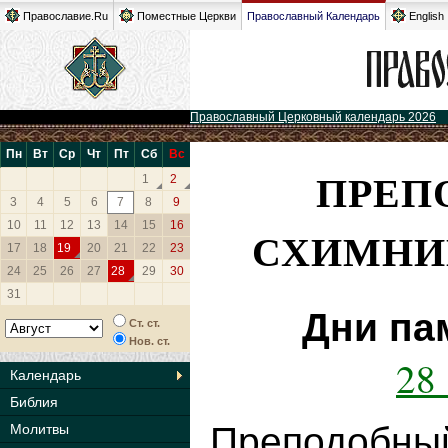
Православие.Ru
Поместные Церкви
Православный Календарь
English
Православный Церковный календарь 2026
Пн
Вт
Ср
Чт
Пт
Сб
Вс
ПРЕП
1
2
3
4
5
6
7
8
9
10
11
12
13
14
15
16
СХИМНИ
17
18
19
20
21
22
23
24
25
26
27
28
29
30
31
Дни па
Ст. ст.
Нов. ст.
28 
Календарь
Библия
Преподобны
Молитвы