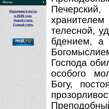
Иконы
Печерск
Праздники и посты
2026
в
году.
хранителе
Новый стиль
Старый стиль
телесной, у
бдением, а
Богомысли
Господа оби
особого мо
Богу, посто
прозорливо
Преподобный