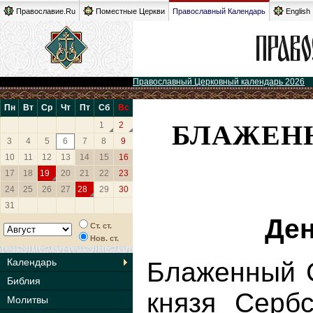
Православие.Ru
Поместные Церкви
Православный Календарь
English
Православный Церковный календарь 2026
Пн
Вт
Ср
Чт
Пт
Сб
Вс
БЛАЖЕНН
1
2
3
4
5
6
7
8
9
10
11
12
13
14
15
16
17
18
19
20
21
22
23
24
25
26
27
28
29
30
31
Ден
Ст. ст.
Нов. ст.
Календарь
Блаженный 
Библия
князя Сербс
Молитвы