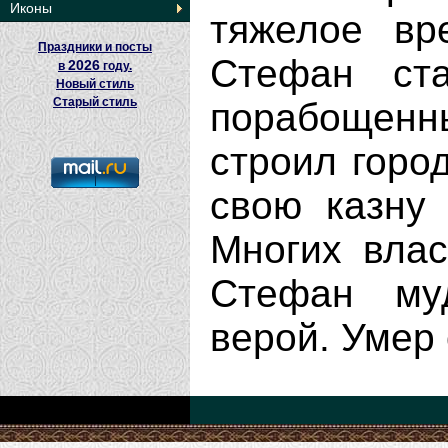
Иконы
тяжелое вр
Праздники и посты
Стефан ста
2026
в
году.
Новый стиль
Старый стиль
порабощенн
строил горо
свою казну
Многих влас
Стефан му
верой. Умер 