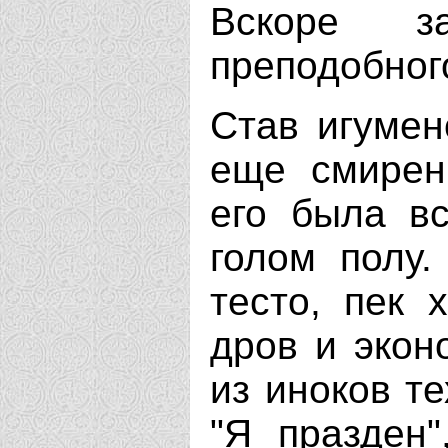
Вскоре з
преподобног
Став игумен
еще смирен
его была вс
голом полу.
тесто, пек 
дров и экон
из иноков те
"Я празден"