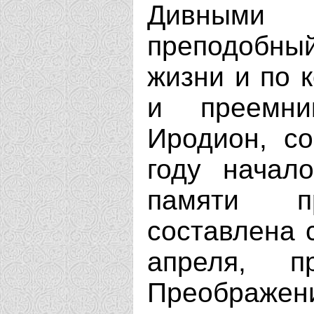
Дивными 
преподобны
жизни и по к
и преемни
Иродион, со
году начал
памяти п
составлена с
апреля, п
Преображ