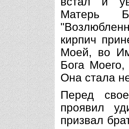
встал и ув
Матерь Б
"Возлюблен
кирпич прин
Моей, во И
Бога Моего,
Она стала н
Перед свое
проявил уд
призвал бра