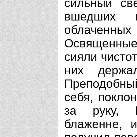
сильный св
вшедших 
облаченных 
Освященны
сияли чистот
них держа
Преподобный
себя, покло
за руку, 
блаженне, 