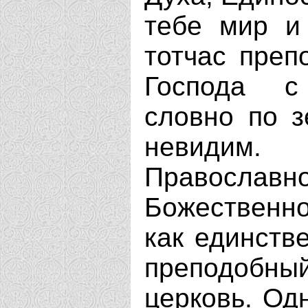
тебе мир и
тотчас преп
Господа с
словно по з
невидим.
Правосл
Божественн
как единств
преподобный
церковь. Од