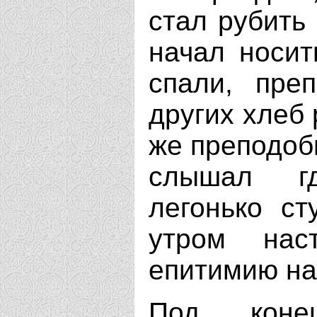
стал рубить 
начал носит
спали, пре
других хлеб
же преподоб
слышал гд
легонько ст
утром нас
епитимию на
Под коне