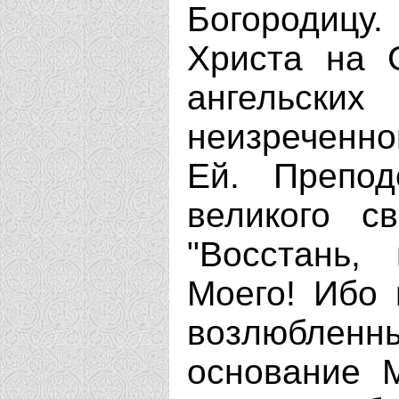
Богородицу
Христа на 
ангельск
неизреченно
Ей. Препод
великого св
"Восстань,
Моего! Ибо 
возлюблен
основание М