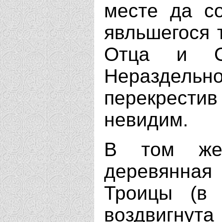
месте да с
явльшегося 
Отца и С
Нераздель
перекрест
невидим.
В том же
деревянная
Троицы (в
воздвигнут