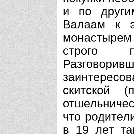
и по други
Валаам к 
монастырем
строго п
Разговор
заинтерес
скитской (
отшельниче
что родител
в 19 лет т