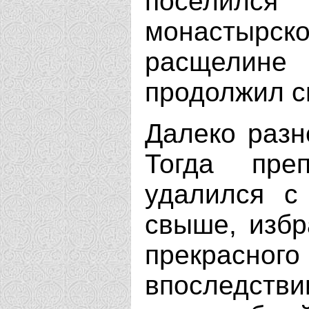
поселил
монастыр
расщелине 
продолжил с
Далеко разн
Тогда пре
удалился с
свыше, избр
прекрасног
впоследстви