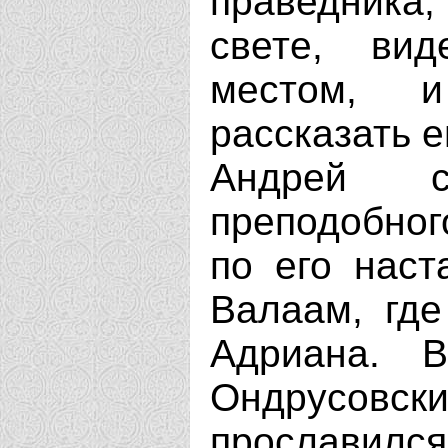
праведника
свете, ви
местом, и
рассказать е
Андрей с
преподобног
по его наст
Валаам, где
Адриана. В
Ондрусо
прославился