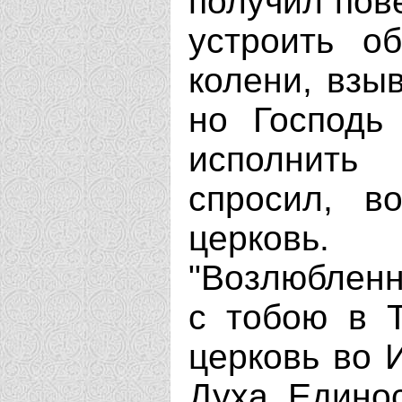
получил пов
устроить о
колени, взы
но Господь
исполнить 
спросил, в
церковь.
"Возлюбленн
с тобою в Т
церковь во 
Духа, Едино