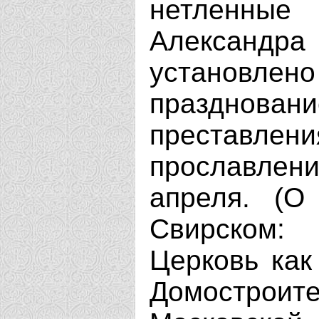
нетленны
Александ
установ
празднова
преставлен
прославлени
апреля. (О
Свирском:
Церковь как
Домостро