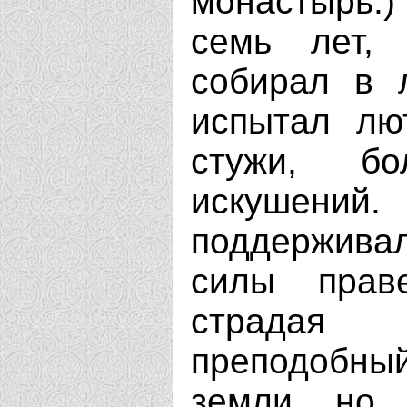
монастырь.
семь лет,
собирал в 
испытал лю
стужи, бо
искушений
поддержив
силы праве
страдая 
преподобный
земли, но 