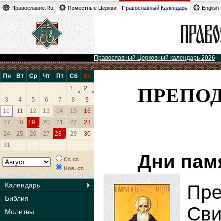
Православие.Ru
Поместные Церкви
Православный Календарь
English
Православный Церковный календарь 2026
Пн
Вт
Ср
Чт
Пт
Сб
Вс
ПРЕПО
1
2
3
4
5
6
7
8
9
10
11
12
13
14
15
16
17
18
19
20
21
22
23
24
25
26
27
28
29
30
31
Дни пам
Ст. ст.
Нов. ст.
Календарь
Пр
Библия
Св
Молитвы