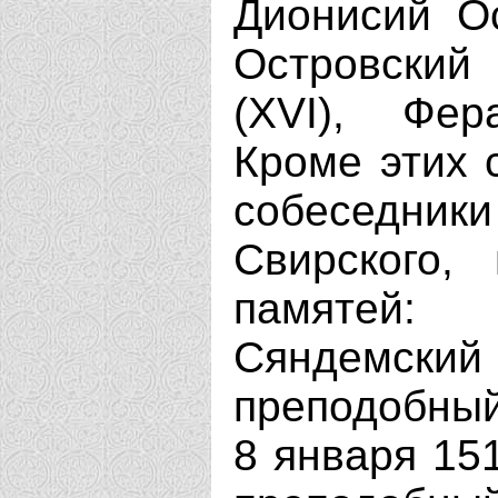
Дионисий Ос
Островский 
(ХVI), Фер
Кроме этих 
собеседники
Свирского,
памятей: 
Сяндемский 
преподобный
8 января 151