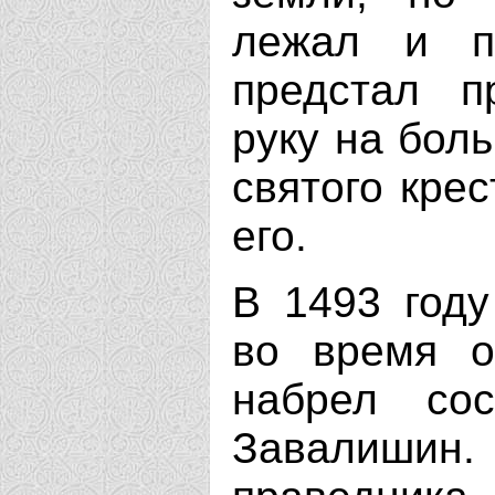
лежал и п
предстал п
руку на бол
святого кре
его.
В 1493 году
во время о
набрел со
Завалиши