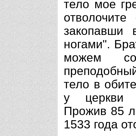
тело мое гр
отволочите
закопавши 
ногами". Бра
можем сот
преподобны
тело в обите
у церкви 
Прожив 85 л
1533 года от