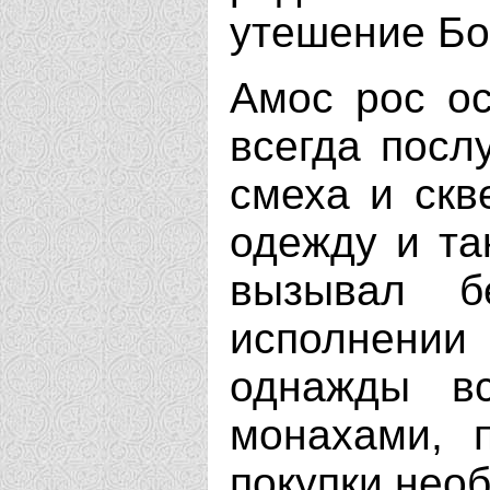
утешение Бо
Амос рос о
всегда послу
смеха и скв
одежду и та
вызывал б
исполнени
однажды вс
монахами, 
покупки нео