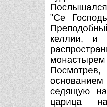
Послышался
"Се Господ
Преподобны
келлии, и 
распрост
монастырем
Посмотрев,
основани
седящую на
царица на