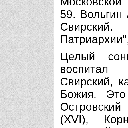
Московской 
59. Вольгин
Свирский.
Патриархии", 
Целый сон
воспитал 
Свирский, к
Божия. Это
Островский 
(ХVI), Кор