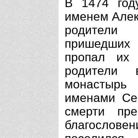
В 1474 год
именем Алек
родители
пришедших 
пропал их
родители
монастырь
именами Се
смерти пре
благослове