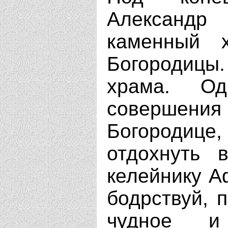
Александ
каменный 
Богородицы.
храма. Од
совершени
Богороди
отдохнуть 
келейнику А
бодрствуй, п
чудное и