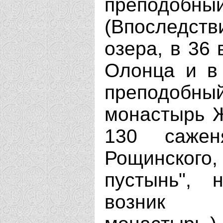
преподобн
(Впоследстви
озера, в 36 
Олонца и в 
преподобн
монастырь Ж
130 саже
Рощинского
пустынь", 
возник А