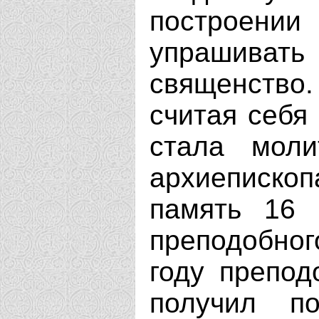
построени
упрашиват
священство
считая себя
стала моли
архиепископ
память 16 
преподобно
году препод
получил по