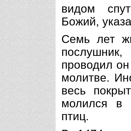
видом спу
Божий, указа
Семь лет ж
послушник,
проводил он 
молитве. Ин
весь покры
молился в 
птиц.