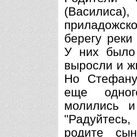
(Василис
приладожс
берегу реки
У них было
выросли и ж
Но Стефану
еще одно
молились и
"Радуйтесь
родите сын