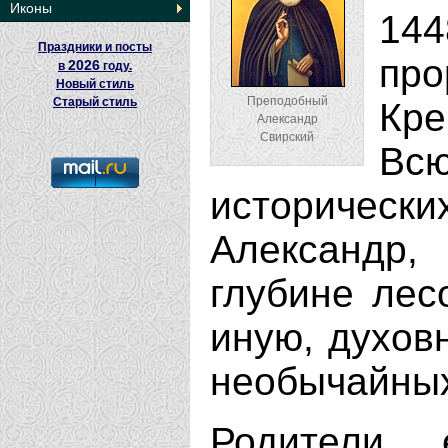
Иконы
14
Праздники и посты
пр
2026
в
году.
Новый стиль
Преподобный
Старый стиль
Кре
Александр
Свирский
Всю
историческ
Александр
глубине лес
иную, духов
необычайных
Родители