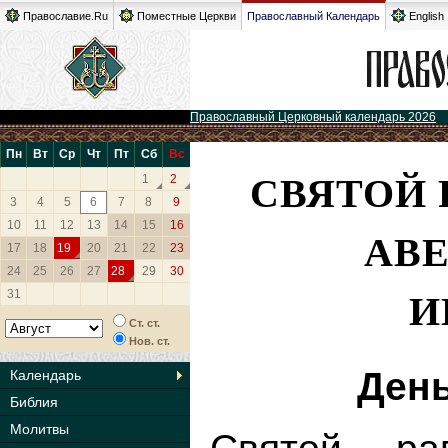
Православие.Ru
Поместные Церкви
Православный Календарь
English
Православный Церковный календарь 2026
Пн
Вт
Ср
Чт
Пт
Сб
Вс
СВЯТОЙ
1
2
3
4
5
6
7
8
9
10
11
12
13
14
15
16
АВЕ
17
18
19
20
21
22
23
24
25
26
27
28
29
30
И
31
Ст. ст.
Нов. ст.
День
Календарь
Библия
Молитвы