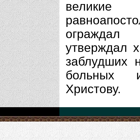
велики
равноапос
ограждал 
утверждал х
заблудших н
больных 
Христову.