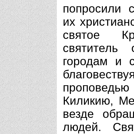
попросили с
их христиан
святое К
святитель 
городам и 
благовеств
проповед
Киликию, Ме
везде обра
людей. Свя