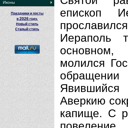
Святой рав
Иконы
епископ Ие
Праздники и посты
2026
в
году.
прославился 
Новый стиль
Старый стиль
Иераполь 
основном,
молился Гос
обращени
Явившийся
Аверкию сок
капище. С р
повеление