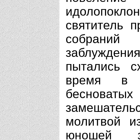
идолопоклон
святитель 
собраний
заблужден
пытались с
время в 
бесноватых
замешате
молитвой и
юношей з