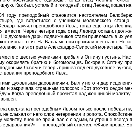
щную. Как был, усталый и голодный, отец Леонид пошел на 
04 году преподобный становится настоятелем Белобере
стыре, где встретился с учеником молдавского старца
Феодор научил преподобного Льва, тогда еще отца Леони
я вместе. Через четыре года отец Леонид оставил должн
 Но духовные дары подвижников стали привлекать в их уед
кого монастыря. На Валааме они прожили шесть лет. Но ко
змолвию, на этот раз в Александро-Свирский монастырь. Там
вместе с шестью учениками прибыл в Оптину пустынь. Нас
ему окормлять братию и богомольцев. Вскоре в Оптину п
еподобным Львом и теперь пришел под его духовное руково
ствования преподобного Льва.
ими духовными дарованиями. Был у него и дар исцеления.
им и закричала страшным голосом: «Вот этот-то седой мен
выйду!» Когда преподобный прочитал над женщиной молитву
 вышел.
была одержана преподобным Львом только после победы над
, не слыхал от него слов нетерпения и ропота. Спокойстви
у молитву, внешне пребывая с людьми, внутренне всегда п
ые дарования?» — преподобный ответил: «Живи проще, Бог 