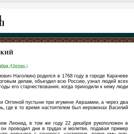
СКИЙ
ября (Оптин.)
вич Наголкин) родился в 1768 году в городе Карачеве
орговым делам, объездил всю Россию, узнал людей всех
годы его старчествования, когда приходили к нему люди
ии Оптиной пустыни при игумене Авраамии, а через два
ь, где в то время настоятелем был иеромонах Василий
ем Леонид, в том же году 22 декабря рукоположен в
 он проводил дни в трудах и молитве, подавая пример
что вернулся с сенокоса, настоятель велел ему петь