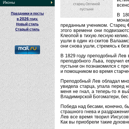
Иконы
старец Оптиной
всено
пустыни
Праздники и посты
В 18
2026
в
году.
мона
Новый стиль
преданным учеником. Старец 
Старый стиль
этого времени они подвизаютс
Клеопой в тихую лесную келию.
ушли в один из скитов Валаамс
они снова ушли, стремясь к бе
В 1829 году преподобный Лев 
преподобного Льва, поручил 
пустыни он познакомился с пр
и помощником во время старче
Преподобный Лев обладал мног
увидела старца, упала перед н
меня не гнал, а теперь-то я 
Владимирской Богоматери, бес
Победа над бесами, конечно, 
страшного гнева и раздражения
Лев все время творил Иисусов
Как вы приобрели такие духовн