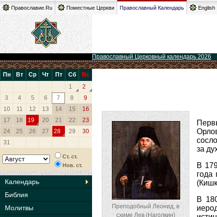
Православие.Ru
Поместные Церкви
Православный Календарь
English
Православный Церковный календарь 2026
Пн
Вт
Ср
Чт
Пт
Сб
Вс
1
2
3
4
5
6
7
8
9
10
11
12
13
14
15
16
17
18
19
20
21
22
23
Перв
Орлов
24
25
26
27
28
29
30
сосло
31
за ду
Ст. ст.
В 179
Нов. ст.
года
Календарь
(Кишк
Библия
В 18
Преподобный Леонид, в
Молитвы
иеро
схиме Лев (Наголкин)
исти