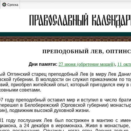
Српска
ПРЕПОДОБНЫЙ ЛЕВ, ОПТИН
27 июня (обретение мощей)
11 окт
Дни памяти:
,
ый Оптинский старец преподобный Лев (в миру Лев Данило
ской губернии. В молодости он служил приказчиком по т
вий, приобрел житейский опыт, который пригодился ему в 
ховными советами.
7 году преподобный оставил мир и вступил в число брат
 перешел в Белобережский (Орловской губернии) монастыр
ин), подвижник высокой духовной жизни.
01 году послушник Лев был пострижен в мантию с имен
диакона, а 24 декабря в иеромонаха. Живя в монастыре,
нного послушания. Однажды, когда отец Леонид только 