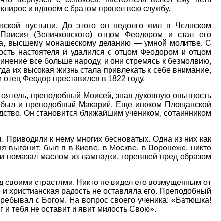
клирос и вдвоем с братом пропел всю службу.
жской пустыни. До этого он недолго жил в Чолнском
 Паисия (Величковского) отцом Феодором и стал его
да, высшему монашескому деланию — умной молитве. С
ость настоятеля и удалился с отцом Феодором и отцом
инение все больше народу, и они стремясь к безмолвию,
гда их высокая жизнь стала привлекать к себе внимание,
 отец Феодор преставился в 1822 году.
тоятель, преподобный Моисей, зная духовную опытность
рибыл и преподобный Макарий. Еще иноком Площанской
дство. Он становится ближайшим учеником, сотаинником
 Приводили к нему многих бесноватых. Одна из них как
я выгонит: был я в Киеве, в Москве, в Воронеже, никто
 и помазал маслом из лампадки, горевшей пред образом
 своими страстями. Никто не видел его возмущенным от
е и христианская радость не оставляла его. Преподобный
ребывал с Богом. На вопрос своего ученика: «Батюшка!
и тебя не оставит и явит милость Свою».