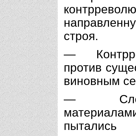
контррев
направленн
строя.
— Контрре
против суще
виновным се
— Следс
материала
пытались 