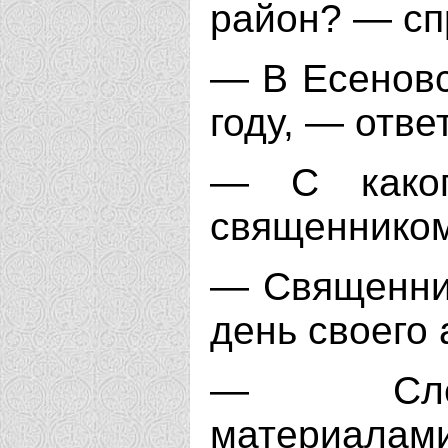
район? — сп
— В Есеновс
году, — отве
— С каког
священнико
— Священник
день своего 
— Следс
материа