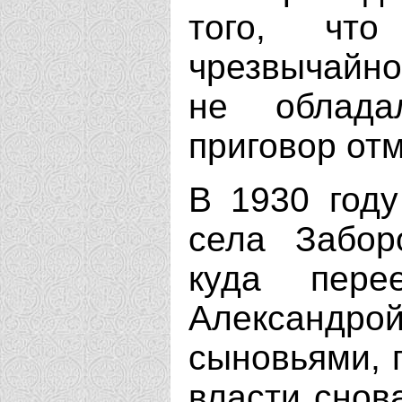
того, ч
чрезвычайно
не облада
приговор от
В 1930 году
села Забор
куда пере
Александр
сыновьями, п
власти снов