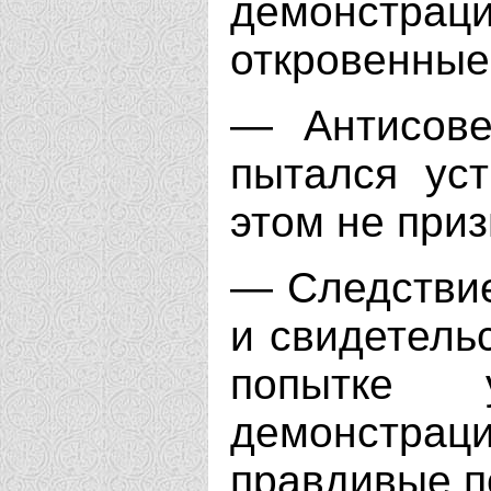
демонстра
откровенные
— Антисове
пытался ус
этом не при
— Следствие
и свидетель
попытке у
демонстра
правдивые п