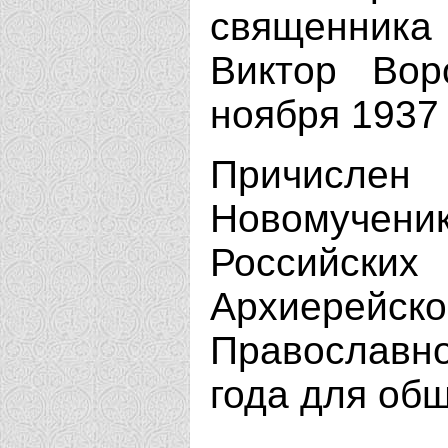
священника
Виктор Вор
ноября 1937 
Причисл
Новомуче
Российс
Архиерей
Православн
года для об