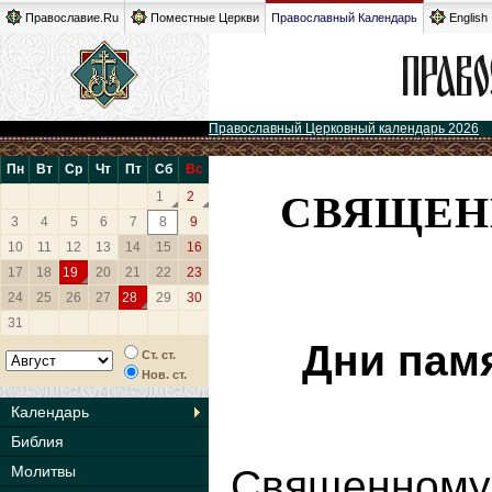
Православие.Ru
Поместные Церкви
Православный Календарь
English
Православный Церковный календарь 2026
Пн
Вт
Ср
Чт
Пт
Сб
Вс
СВЯЩЕН
1
2
3
4
5
6
7
8
9
10
11
12
13
14
15
16
17
18
19
20
21
22
23
24
25
26
27
28
29
30
31
Дни пам
Ст. ст.
Нов. ст.
Календарь
Библия
Молитвы
Священном