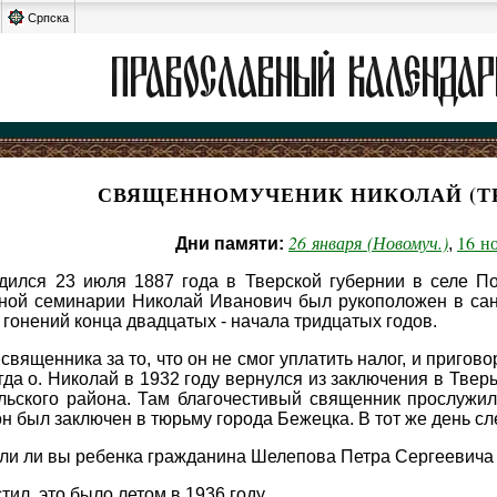
Српска
СВЯЩЕННОМУЧЕНИК НИКОЛАЙ (Т
26 января (Новомуч.)
16 н
Дни памяти:
,
ился 23 июля 1887 года в Тверской губернии в селе Пок
вной семинарии Николай Иванович был рукоположен в сан
 гонений конца двадцатых - начала тридцатых годов.
священника за то, что он не смог уплатить налог, и приго
огда о. Николай в 1932 году вернулся из заключения в Твер
ьского района. Там благочестивый священник прослужил 
он был заключен в тюрьму города Бежецка. В тот же день с
или ли вы ребенка гражданина Шелепова Петра Сергеевича
ил, это было летом в 1936 году.