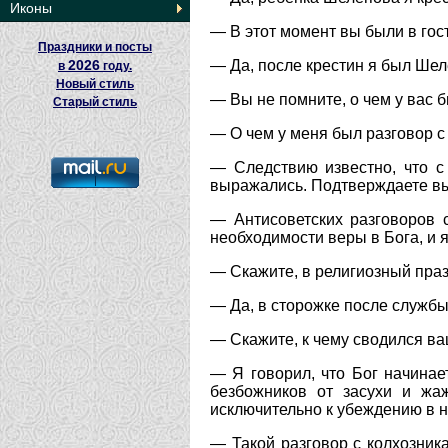
Иконы
— В этот момент вы были в гос
Праздники и посты
2026
— Да, после крестин я был Шел
в
году.
Новый стиль
— Вы не помните, о чем у вас
Старый стиль
— О чем у меня был разговор 
— Следствию известно, что с
выражались. Подтверждаете вы
— Антисоветских разговоров 
необходимости веры в Бога, и я
— Скажите, в религиозный праз
— Да, в сторожке после службы
— Скажите, к чему сводился ва
— Я говорил, что Бог начинае
безбожников от засухи и жаж
исключительно к убеждению в н
— Такой разговор с колхозника