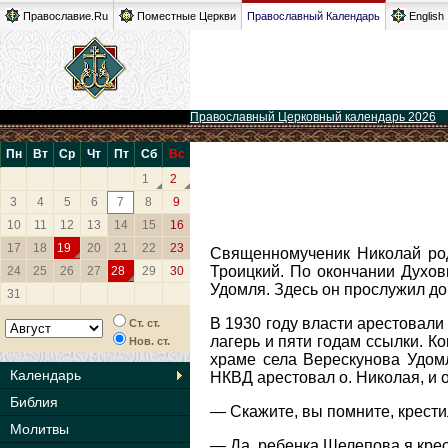
Православие.Ru
Поместные Церкви
Православный Календарь
English
Православный Церковный календарь 2026
Пн
Вт
Ср
Чт
Пт
Сб
Вс
1
2
3
4
5
6
7
8
9
10
11
12
13
14
15
16
17
18
19
20
21
22
23
Священномученик Николай род
Троицкий. По окончании Духо
24
25
26
27
28
29
30
Удомля. Здесь он прослужил до
31
В 1930 году власти арестовали 
Ст. ст.
лагерь и пяти годам ссылки. К
Нов. ст.
храме села Верескунова Удомл
Календарь
НКВД арестовал о. Николая, и 
Библия
— Скажите, вы помните, крест
Молитвы
— Да, ребенка Шелепова я крест