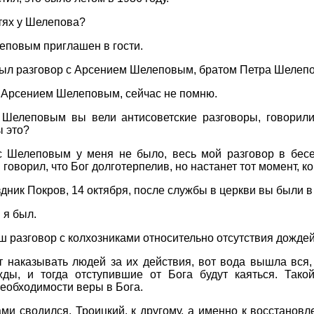
тях у Шелепова?
еповым приглашен в гости.
 был разговор с Арсением Шелеповым, братом Петра Шелеп
с Арсением Шелеповым, сейчас не помню.
 Шелеповым вы вели антисоветские разговоры, говорили
 это?
с Шелеповым у меня не было, весь мой разговор в бес
 говорил, что Бог долготерпелив, но настанет тот момент, 
дник Покров, 14 октября, после службы в церкви вы были в
 я был.
ш разговор с колхозниками относительно отсутствия дожде
т наказывать людей за их действия, вот вода вышла вся,
ды, и тогда отступившие от Бога будут каяться. Тако
еобходимости веры в Бога.
ми сводился, Троицкий, к другому, а именно к восстановл