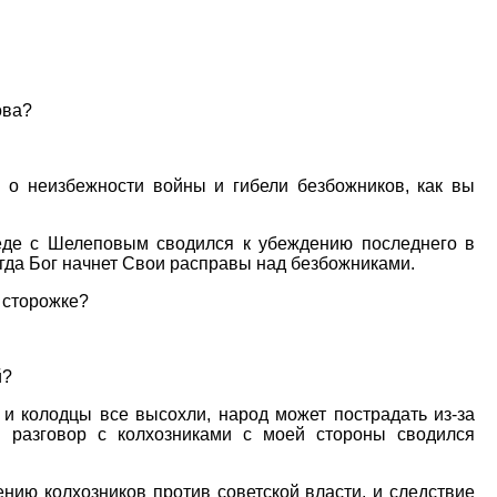
ова?
 о неизбежности войны и гибели безбожников, как вы
еде с Шелеповым сводился к убеждению последнего в
когда Бог начнет Свои расправы над безбожниками.
 сторожке?
й?
 и колодцы все высохли, народ может пострадать из-за
й разговор с колхозниками с моей стороны сводился
ению колхозников против советской власти, и следствие