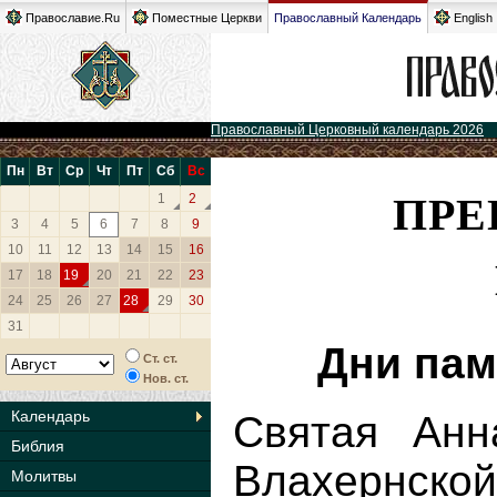
Православие.Ru
Поместные Церкви
Православный Календарь
English
Православный Церковный календарь 2026
Пн
Вт
Ср
Чт
Пт
Сб
Вс
ПРЕ
1
2
3
4
5
6
7
8
9
10
11
12
13
14
15
16
17
18
19
20
21
22
23
24
25
26
27
28
29
30
31
Дни пам
Ст. ст.
Нов. ст.
Календарь
Святая Анн
Библия
Влахер
Молитвы