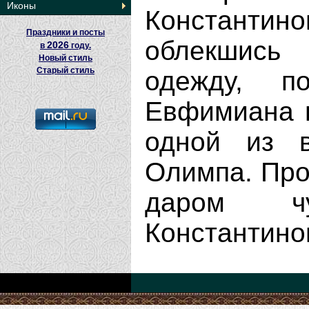
Иконы
Константин
Праздники и посты
облекшись
2026
в
году.
Новый стиль
Старый стиль
одежду, п
Евфимиана 
одной из в
Олимпа. Про
даром ч
Константиноп