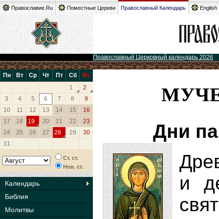
Православие.Ru
Поместные Церкви
Православный Календарь
English
Православный Церковный календарь 2026
Пн
Вт
Ср
Чт
Пт
Сб
Вс
МУЧ
1
2
3
4
5
6
7
8
9
10
11
12
13
14
15
16
17
18
19
20
21
22
23
Дни па
24
25
26
27
28
29
30
31
Дре
Ст. ст.
Нов. ст.
и д
Календарь
Библия
свя
Молитвы