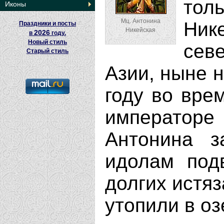
тол
Иконы
Мц. Антонина
Ник
Праздники и посты
Никейская
2026
в
году.
Новый стиль
сев
Старый стиль
Азии, ныне н
году во вре
император
Антонина з
идолам под
долгих истяз
утопили в оз