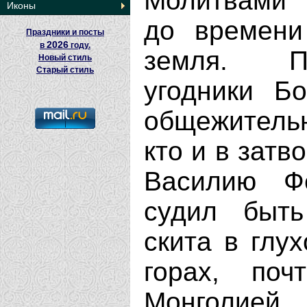
Молитвами 
Иконы
до времени
Праздники и посты
2026
в
году.
земля. По
Новый стиль
Старый стиль
угодники Б
общежительн
кто и в затв
Василию Ф
судил быть
скита в глу
горах, по
Монголией.