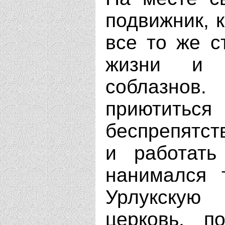
подвижник, к
все то же с
жизни и 
соблазнов
приютиться
беспрепятст
и работать
нанимался 
Урлукскую
церковь, п