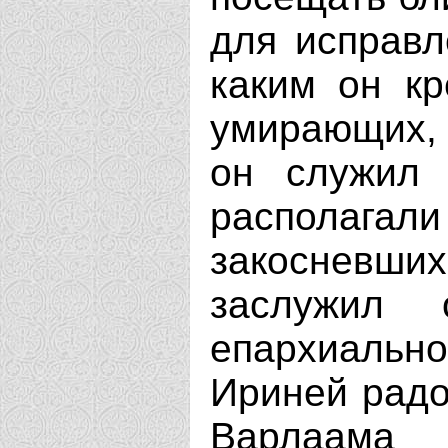
для исправл
каким он кр
умирающих, 
он служил 
располага
закосневш
заслужил 
епархиально
Ириней радо
Варлаама