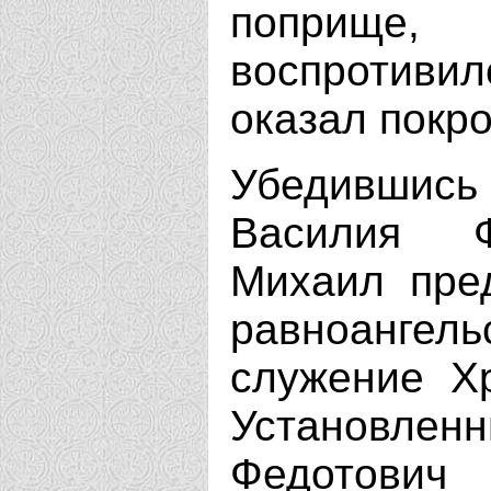
поприще
воспротив
оказал покр
Убедивши
Василия Ф
Михаил пре
равноанге
служение Х
Установле
Федотов