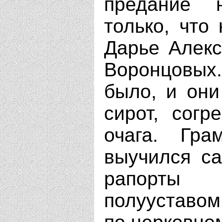
предание 
только, что
Дарье Алекс
Воронцовых
было, и они
сирот, согр
очага. Гра
выучился са
рапорты 
полууставом