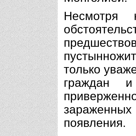
Несмотря 
обстоят
предшес
пустынножит
только уваж
граждан 
привержен
зараженных
появления.