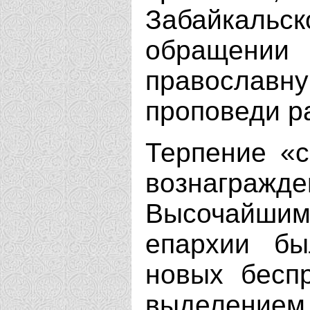
Забайкальс
обращени
православн
проповеди р
Терпение «
вознаграж
Высочайшим
епархии бы
новых беспр
выделением 