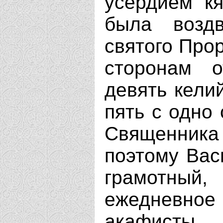
усердием кя
была возд
святого Про
сторонам о
девять кели
пять с одно 
Священник
поэтому Вас
грамотны
ежедневно
акафисты.