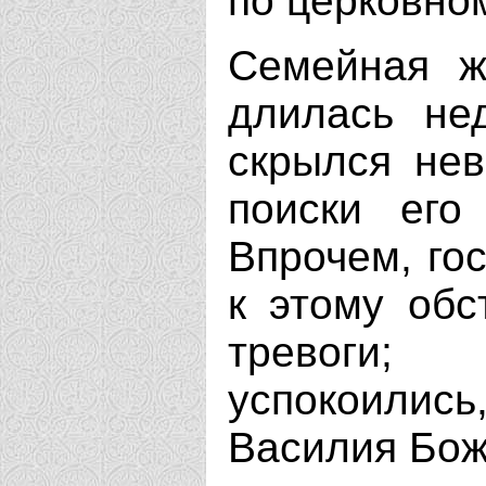
по церковно
Семейная ж
длилась не
скрылся нев
поиски его
Впрочем, го
к этому обс
тревоги
успокоили
Василия Бож