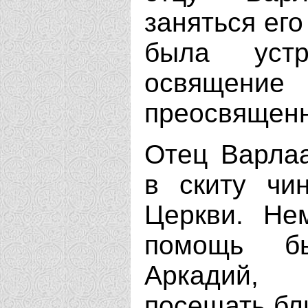
заняться его
была уст
освящени
преосвященн
Отец Варла
в скиту чи
Церкви. Не
помощь б
Аркадий, 
посещать бл