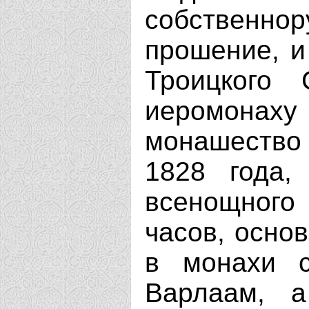
собствен
прошение, и
Троицкого 
иеромонах
монашество 
1828 года,
всенощного
часов, осно
в монахи 
Варлаам, 