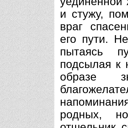
уединенной 
и стужу, по
враг спасен
его пути. Н
пытаясь пу
подсылая к 
образе з
благожелате
напоминани
родных, н
отшельник с