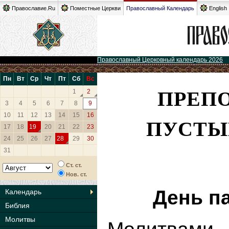
Православие.Ru
Поместные Церкви
Православный Календарь
English
Православный Церковный календарь 2026
Пн
Вт
Ср
Чт
Пт
Сб
Вс
ПРЕП
1
2
3
4
5
6
7
8
9
10
11
12
13
14
15
16
ПУСТЫ
17
18
19
20
21
22
23
24
25
26
27
28
29
30
31
Ст. ст.
Нов. ст.
День п
Календарь
Библия
Молитвы