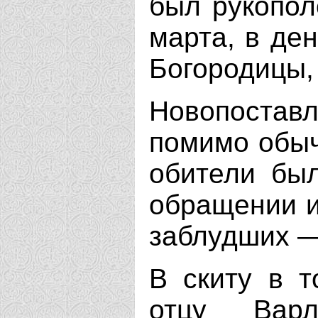
был рукопол
марта, в де
Богородицы,
Новопост
помимо обыч
обители был
обращении и
заблудших —
В скиту в 
отцу Вар