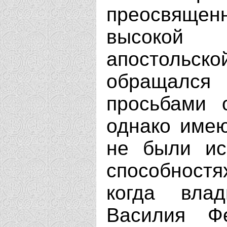
преосвящен
высокой
апостольско
обращался
просьбами 
однако име
не были ис
способност
когда вла
Василия Ф