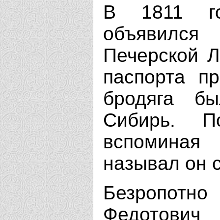
В 1811 го
объявился
Печерской Л
паспорта пр
бродяга б
Сибирь. П
вспоминая
называл он с
Безропот
Федотович