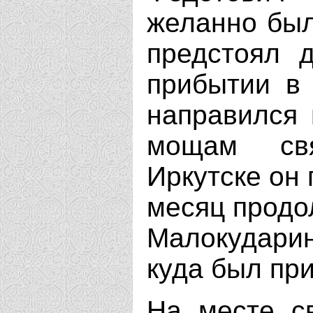
желанно был
предстоял 
прибытии в
направился 
мощам свя
Иркутске он 
месяц продол
Малокудари
куда был пр
На месте с