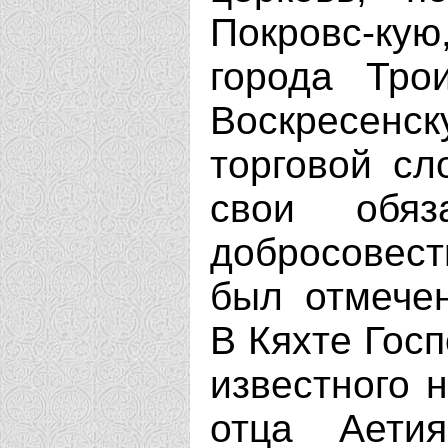
Покровс-кую
города Трои
Воскресенс
торговой сл
свои обяз
добросовест
был отмечен
В Кяхте Гос
известного 
отца Аети