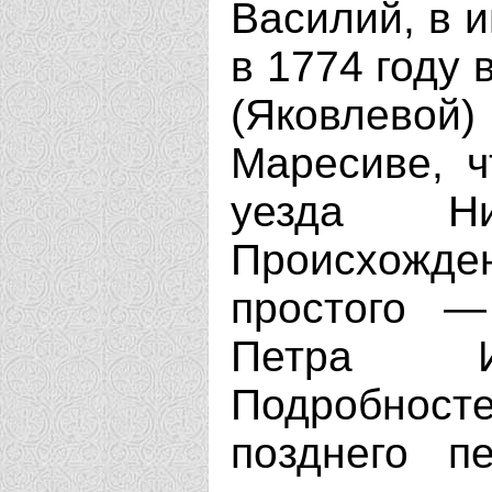
Василий, в 
в 1774 году 
(Яковлево
Маресиве, ч
уезда Ниж
Происхожд
простого —
Петра Ив
Подробност
позднего п