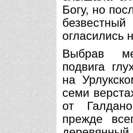
Богу, но пос
безвестный
огласились 
Выбрав ме
подвига глу
на Урлукско
семи верстах
от Галдано
прежде все
деревянный 