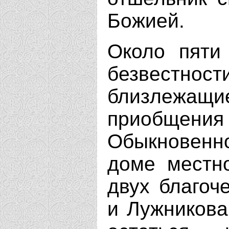
Божией.
Около пяти
безвестнос
близлежащи
приобщения
Обыкновенн
доме местн
двух благоч
и Лужникова