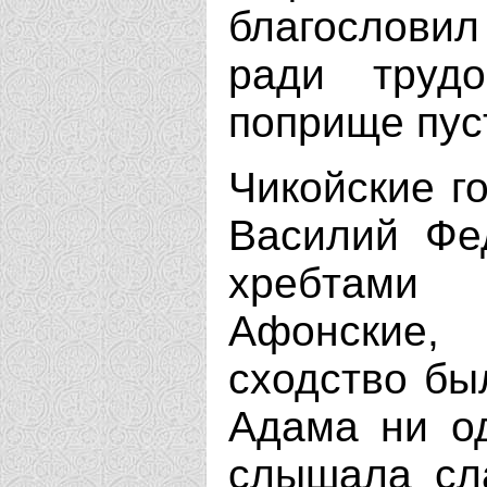
благослови
ради труд
поприще пус
Чикойские г
Василий Фе
хребтами
Афонские,
сходство бы
Адама ни од
слышала сл