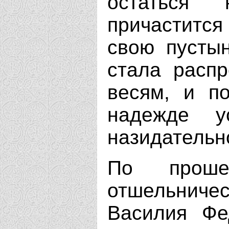
остаться н
причаститс
свою пусты
стала распр
весям, и п
надежде у
назидательн
По проше
отшельниче
Василия Фе