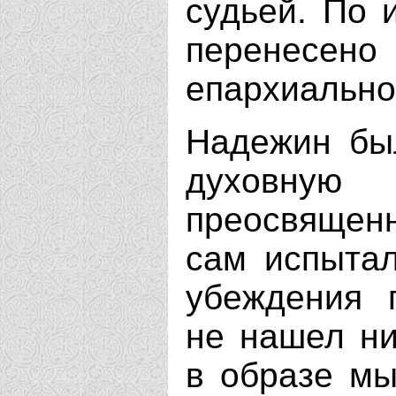
судьей. По 
перенесе
епархиально
Надежин бы
духовну
преосвящен
сам испытал
убеждения 
не нашел ни
в образе мы