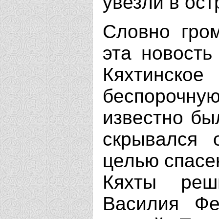
увезли в остр
Словно гро
эта новость
Кяхтинское
беспорочн
известно был
скрывался 
целью спасе
Кяхты реш
Василия Фе