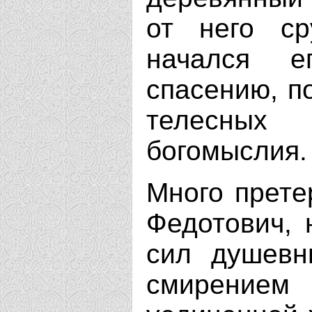
от него ср
начался е
спасению, п
телесных 
богомыслия.
Много прете
Федотович, 
сил душевн
смирением