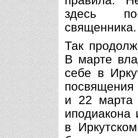
правила. Н
здесь п
священника.
Так продолж
В марте вла
себе в Ирку
посвящения 
и 22 марта
иподиакона 
в Иркутско