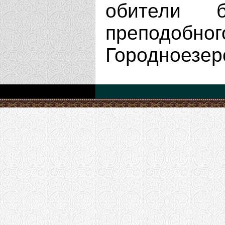
обители
препод
Городноезер