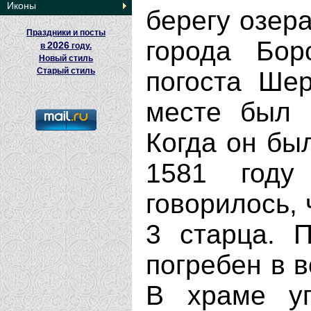
Иконы
берегу озера
Праздники и посты
города Бор
2026
в
году.
Новый стиль
Старый стиль
погоста Шер
месте был 
Когда он был
1581 году
говорилось, 
3 старца. 
погребен в 
В храме уп