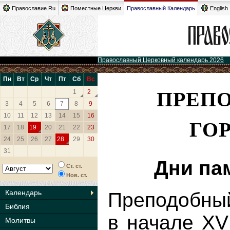
Православие.Ru
Поместные Церкви
Православный Календарь
English
Православный Церковный календарь 2026
Пн
Вт
Ср
Чт
Пт
Сб
Вс
ПРЕП
1
2
3
4
5
6
7
8
9
10
11
12
13
14
15
16
ГО
17
18
19
20
21
22
23
24
25
26
27
28
29
30
31
Дни па
Ст. ст.
Нов. ст.
Календарь
Преподобный
Библия
в начале XV
Молитвы