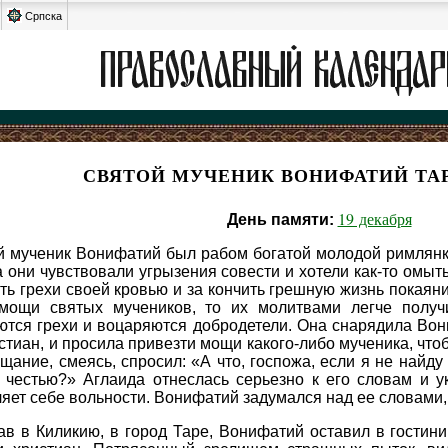
Српска
СВЯТОЙ МУЧЕНИК ВОНИФАТИЙ ТА
19 декабря
День памяти:
й мученик Вонифатий был рабом богатой молодой римлянки
 они чувствовали угрызения совести и хотели как-то омыт
ть грехи своей кровью и за кончить грешную жизнь покаяни
мощи святых мучеников, то их молитвами легче получ
тся грехи и воцаряются добродетели. Она снарядила Вони
стиан, и просила привезти мощи какого-либо мученика, чт
щание, смеясь, спросил: «А что, госпожа, если я не найд
 честью?» Аглаида отнеслась серьезно к его словам и ук
яет себе вольности. Вонифатий задумался над ее словами,
в в Киликию, в город Таре, Вонифатий оставил в гостини