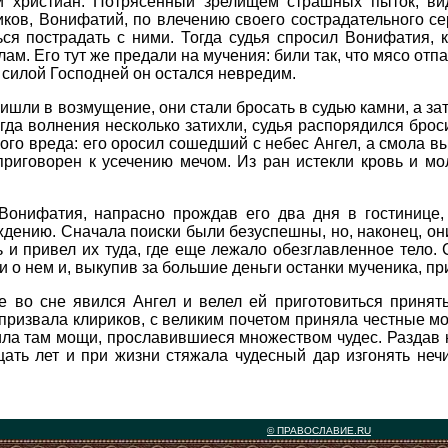
и христиан. Потрясенный зрелищем страшных пыток, ви
ков, Вонифатий, по влечению своего сострадательного се
ься пострадать с ними. Тогда судья спросил Вонифатия, 
ам. Его тут же предали на мучения: били так, что мясо отпа
 силой Господней он остался невредим.
ли в возмущение, они стали бросать в судью камни, а зат
гда волнения несколько затихли, судья распорядился броси
ого вреда: его оросил сошедший с небес Ангел, а смола в
риговорен к усечению мечом. Из ран истекли кровь и мол
Вонифатия, напрасно прождав его два дня в гостинице, 
ению. Сначала поиски были безуспешны, но, наконец, он
ь и привел их туда, где еще лежало обезглавленное тело.
о нем и, выкупив за большие деньги останки мученика, при
 во сне явился Ангел и велел ей приготовиться принять
призвала клириков, с великим почетом приняла честные мо
ила там мощи, прославившиеся множеством чудес. Раздав н
ать лет и при жизни стяжала чудесный дар изгонять неч
© ПРАВОСЛАВИЕ.RU