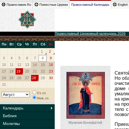
Православие.Ru
Поместные Церкви
Православный Календарь
English
Православный Церковный календарь 2026
Пн
Вт
Ср
Чт
Пт
Сб
Вс
1
2
3
4
5
6
7
8
9
10
11
12
13
14
15
16
17
18
19
20
21
22
23
Свято
Но оба
24
25
26
27
28
29
30
очисти
31
доме 
Ст. ст.
умаляю
Нов. ст.
на хри
на про
Календарь
тело с
позвол
Библия
Мученик Вонифатий
Молитвы
Приеха