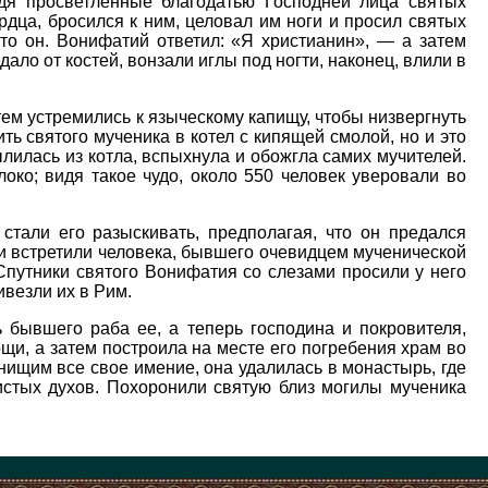
дя просветленные благодатью Господней лица святых
рдца, бросился к ним, целовал им ноги и просил святых
кто он. Вонифатий ответил: «Я христианин», — а затем
дало от костей, вонзали иглы под ногти, наконец, влили в
ем устремились к языческому капищу, чтобы низвергнуть
ть святого мученика в котел с кипящей смолой, но и это
ылилась из котла, вспыхнула и обожгла самих мучителей.
око; видя такое чудо, около 550 человек уверовали во
стали его разыскивать, предполагая, что он предался
и встретили человека, бывшего очевидцем мученической
 Спутники святого Вонифатия со слезами просили у него
везли их в Рим.
 бывшего раба ее, а теперь господина и покровителя,
щи, а затем построила на месте его погребения храм во
ищим все свое имение, она удалилась в монастырь, где
истых духов. Похоронили святую близ могилы мученика