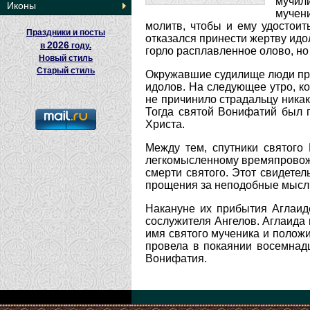
мучил
Иконы
мучени
молитв, чтобы и ему удостоит
Праздники и посты
отказался принести жертву идол
2026
в
году.
горло расплавленное олово, но
Новый стиль
Старый стиль
Окружавшие судилище люди приш
идолов. На следующее утро, ко
не причинило страдальцу никак
Тогда святой Вонифатий был п
Христа.
Между тем, спутники святого 
легкомысленному времяпровожд
смерти святого. Этот свидетел
прощения за неподобные мысли 
Накануне их прибытия Аглаиде
сослужителя Ангелов. Аглаида 
имя святого мученика и полож
провела в покаянии восемнадц
Вонифатия.