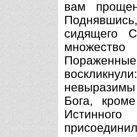
вам прощен
Поднявшис
сидящего С
множеств
Пораженны
воскликнул
невыразимы
Бога, кром
Истинно
присоедини