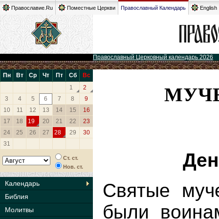
Православие.Ru
Поместные Церкви
Православный Календарь
English
Православный Церковный календарь 2026
Пн
Вт
Ср
Чт
Пт
Сб
Вс
МУЧ
1
2
3
4
5
6
7
8
9
10
11
12
13
14
15
16
17
18
19
20
21
22
23
24
25
26
27
28
29
30
31
Ден
Ст. ст.
Нов. ст.
Календарь
Святые муч
Библия
были воина
Молитвы