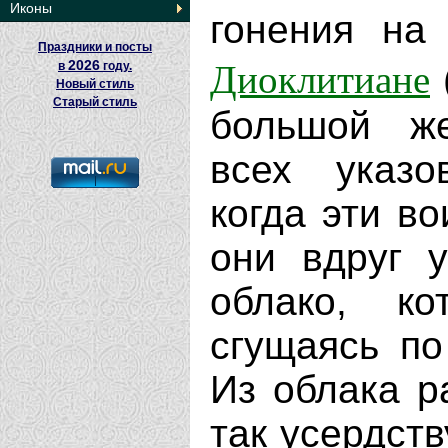
Иконы
гонения на
Праздники и посты
Диоклитиане
2026
в
году.
Новый стиль
Старый стиль
большой же
всех указо
когда эти в
они вдруг 
облако, к
сгущаясь по
Из облака р
так усердст