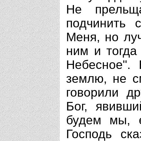
Не прельщ
подчинить 
Меня, но лу
ним и тогда
Небесное".
землю, не с
говорили др
Бог, явивш
будем мы, 
Господь ска