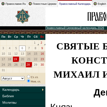
Православие.Ru
Поместные Церкви
Православный Календарь
English
Православный Церковный календарь 2026
Пн
Вт
Ср
Чт
Пт
Сб
Вс
СВЯТЫЕ 
1
2
3
4
5
6
7
8
9
10
11
12
13
14
15
16
КОНСТ
17
18
19
20
21
22
23
24
25
26
27
28
29
30
МИХАИЛ 
31
Ст. ст.
Нов. ст.
Де
Календарь
Библия
Молитвы