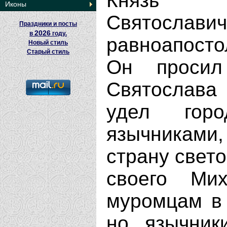
Князь К
Иконы
Святосл
Праздники и посты
2026
в
году.
равноапост
Новый стиль
Старый стиль
Он просил
Святослава 
удел гор
язычниками
страну свет
своего Ми
муромцам в 
но язычник