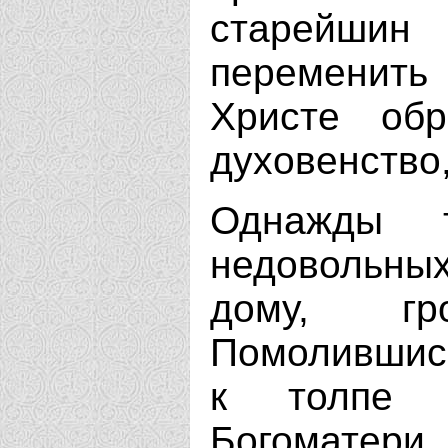
старейшин
переменит
Христе об
духовенство
Однажды т
недовольных
дому, гр
Помолившись
к толпе 
Богомате