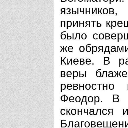
язычников,
принять кре
было соверш
же обрядами
Киеве. В р
веры блаже
ревностно 
Феодор. В 
скончался 
Благовеще