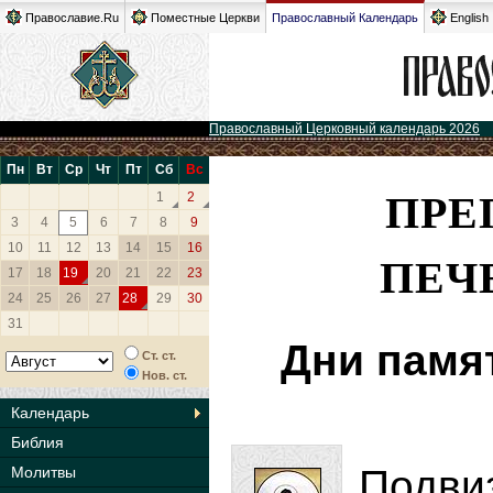
Православие.Ru
Поместные Церкви
Православный Календарь
English
Православный Церковный календарь 2026
Пн
Вт
Ср
Чт
Пт
Сб
Вс
ПРЕ
1
2
3
4
5
6
7
8
9
10
11
12
13
14
15
16
ПЕЧ
17
18
19
20
21
22
23
24
25
26
27
28
29
30
31
Дни памя
Ст. ст.
Нов. ст.
Календарь
Библия
Подви
Молитвы