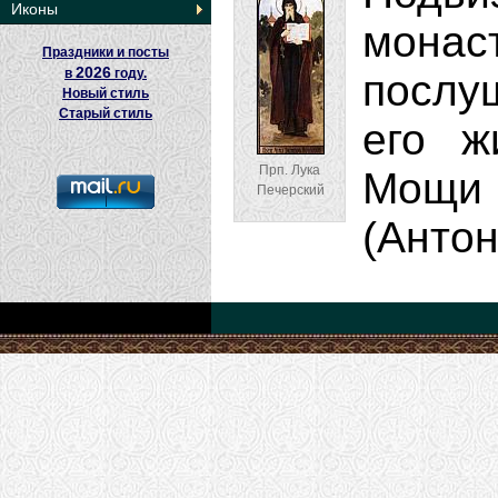
Иконы
монас
Праздники и посты
2026
в
году.
послу
Новый стиль
Старый стиль
его ж
Прп. Лука
Мощи 
Печерский
(Анто