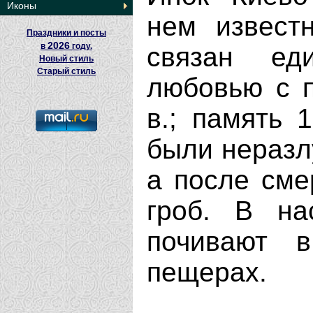
Иконы
нем извест
Праздники и посты
2026
в
году.
связан ед
Новый стиль
Старый стиль
любовью с 
в.; память 
были неразл
а после сме
гроб. В н
почивают в
пещерах.