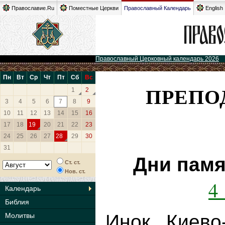
Православие.Ru
Поместные Церкви
Православный Календарь
English
Православный Церковный календарь 2026
Пн
Вт
Ср
Чт
Пт
Сб
Вс
ПРЕПО
1
2
3
4
5
6
7
8
9
10
11
12
13
14
15
16
17
18
19
20
21
22
23
24
25
26
27
28
29
30
31
Дни памя
Ст. ст.
Нов. ст.
4
Календарь
Библия
Инок Киево
Молитвы