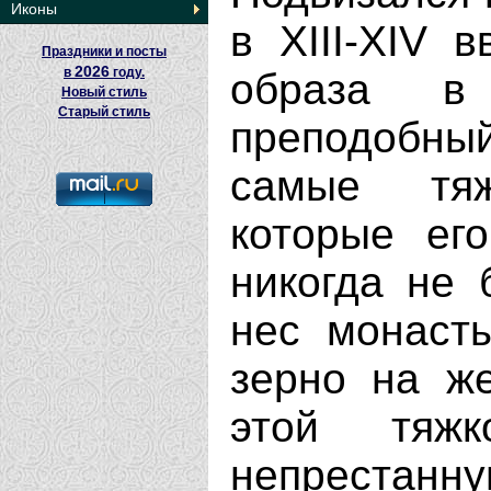
Иконы
в XIII-XIV 
Праздники и посты
2026
в
году.
образа в
Новый стиль
Старый стиль
преподобн
самые тя
которые ег
никогда не 
нес монаст
зерно на же
этой тяж
непрестанну