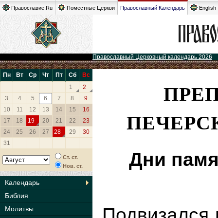
Православие.Ru
Поместные Церкви
Православный Календарь
English
Православный Церковный календарь 2026
Пн
Вт
Ср
Чт
Пт
Сб
Вс
ПРЕ
1
2
3
4
5
6
7
8
9
10
11
12
13
14
15
16
ПЕЧЕРС
17
18
19
20
21
22
23
24
25
26
27
28
29
30
31
Дни памя
Ст. ст.
Нов. ст.
Календарь
Библия
Подвизался 
Молитвы