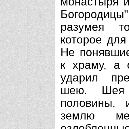
монастыря и
Богородицы"
разумея то
которое для
Не понявшие
к храму, а
ударил пр
шею. Шея
половины, 
землю ме
озлобленные