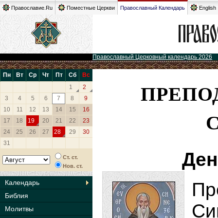
Православие.Ru
Поместные Церкви
Православный Календарь
English
Православный Церковный календарь 2026
Пн
Вт
Ср
Чт
Пт
Сб
Вс
ПРЕПО
1
2
3
4
5
6
7
8
9
10
11
12
13
14
15
16
17
18
19
20
21
22
23
24
25
26
27
28
29
30
31
Ден
Ст. ст.
Нов. ст.
Календарь
П
Библия
Си
Молитвы