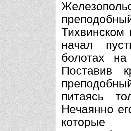
Железопо
преподобн
Тихвинском 
начал пуст
болотах на
Поставив к
преподобны
питаясь то
Нечаянно ег
которые