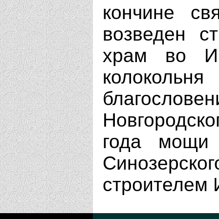
кончине св
возведен с
храм во И
колоколь
благосл
Новгородско
года мощи 
Синозерс
строителем 