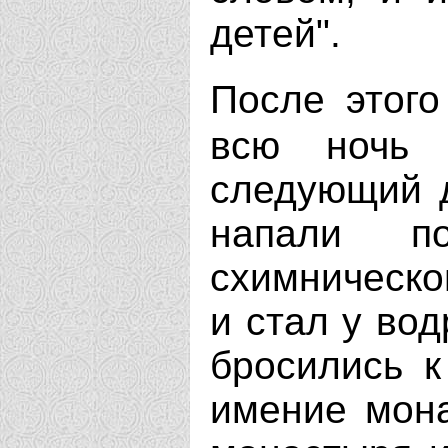
детей".
После этого
всю ночь 
следующий д
напали п
схимническо
и стал у вод
бросились к
имение мона