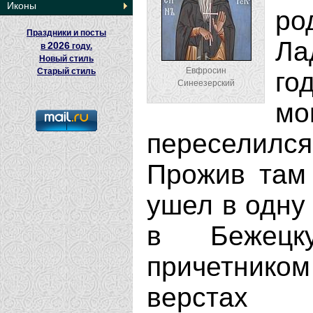
Иконы
ро
Праздники и посты
Ла
2026
в
году.
Новый стиль
Евфросин
Старый стиль
го
Синеезерский
м
переселил
Прожив там 
ушел в одну 
в Бежецк
причетнико
верстах