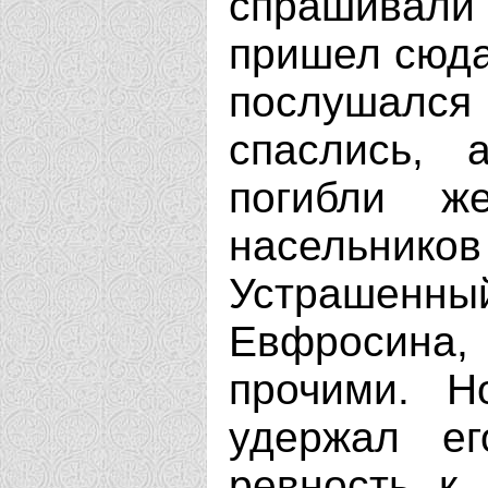
спрашивали
пришел сюда
послушался 
спаслись, 
погибли ж
насельников
Устрашенный
Евфросина, 
прочими. Н
удержал ег
ревность к