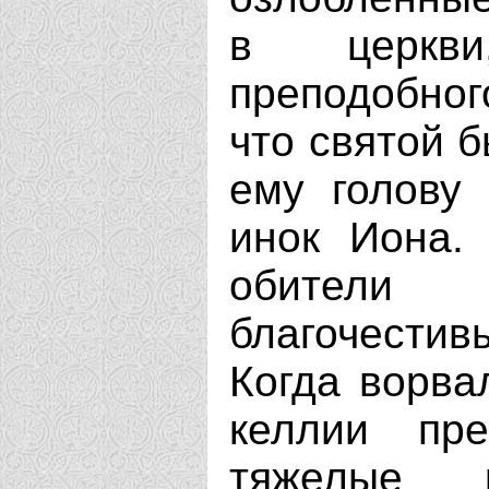
в церкви
преподобног
что святой 
ему голову
инок Иона.
обители 
благочестив
Когда ворва
келлии пре
тяжелые 