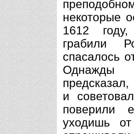
преподобно
некоторые о
1612 году,
грабили Р
спасалось о
Однажды 
предсказал, 
и советова
поверили 
уходишь от