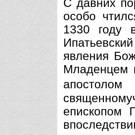
С давних по
особо чтилс
1330 году 
Ипатьевск
явления Бо
Младенцем 
апост
священно
епископом Г
впоследств