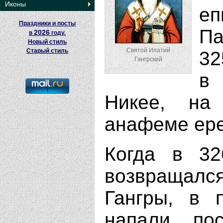
Иконы
еп
Праздники и посты
Па
2026
в
году.
Новый стиль
Святой Ипатий
Старый стиль
32
Гангрский
в
Никее, на
анафеме ере
Когда в 32
возвращалс
Гангры, в 
напали пос