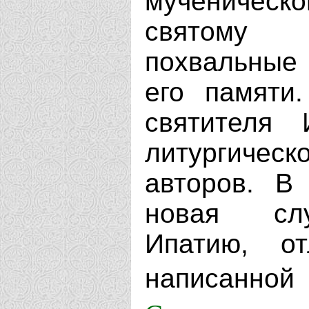
мученическ
святому с
похвальные
его памяти.
святителя
литургичес
авторов. В
новая слу
Ипатию, о
написанн