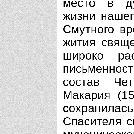
место в д
жизни нашег
Смутного вр
жития свящ
широко ра
письменност
состав Че
Макария (15
сохранил
Спасителя с