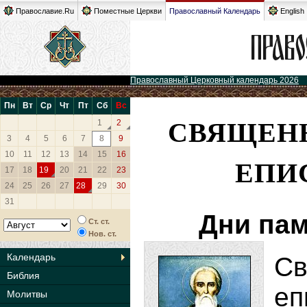
Православие.Ru
Поместные Церкви
Православный Календарь
English
Православный Церковный календарь 2026
Пн
Вт
Ср
Чт
Пт
Сб
Вс
СВЯЩЕН
1
2
3
4
5
6
7
8
9
10
11
12
13
14
15
16
ЕПИ
17
18
19
20
21
22
23
24
25
26
27
28
29
30
31
Дни пам
Ст. ст.
Нов. ст.
Календарь
С
Библия
е
Молитвы