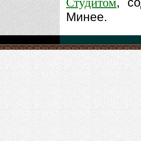
Студитом
, с
Минее.