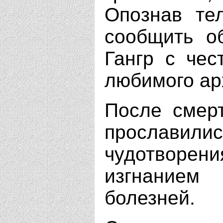
Опознав те
сообщить о
Гангр с чес
любимого ар
После смер
прослави
чудотворе
изгнание
болезней.