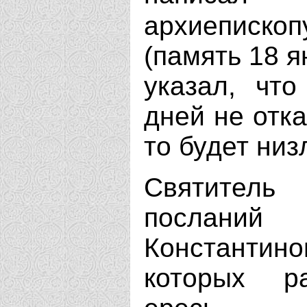
архиеписк
(память 18 я
указал, чт
дней не отка
то будет низ
Святитель
посланий
Константино
которых ра