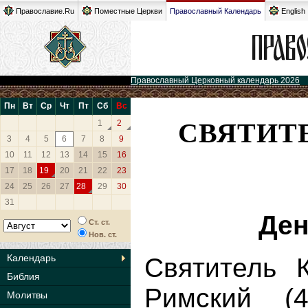
Православие.Ru
Поместные Церкви
Православный Календарь
English
Православный Церковный календарь 2026
Пн
Вт
Ср
Чт
Пт
Сб
Вс
СВЯТИТ
1
2
3
4
5
6
7
8
9
10
11
12
13
14
15
16
17
18
19
20
21
22
23
24
25
26
27
28
29
30
31
Ден
Ст. ст.
Нов. ст.
Календарь
Святитель К
Библия
Римский (
Молитвы