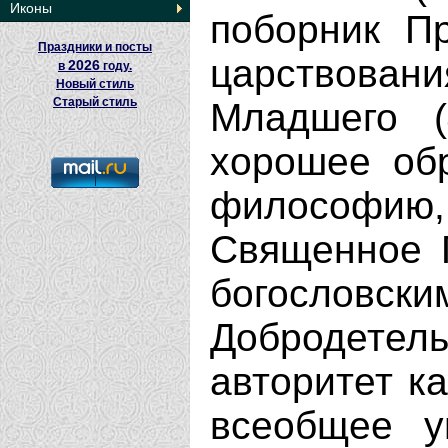
Иконы
поборник П
Праздники и посты
царствован
2026
в
году.
Новый стиль
Старый стиль
Младшего (
хорошее обр
философию, 
Священное 
богосло
Добродетел
авторитет к
всеобщее у