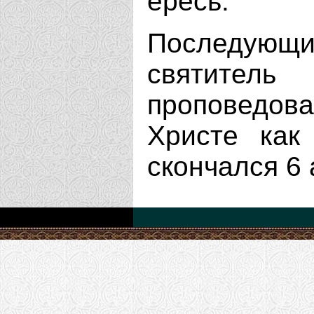
ересь.
Последующи
святител
проповедо
Христе как
скончался 6 