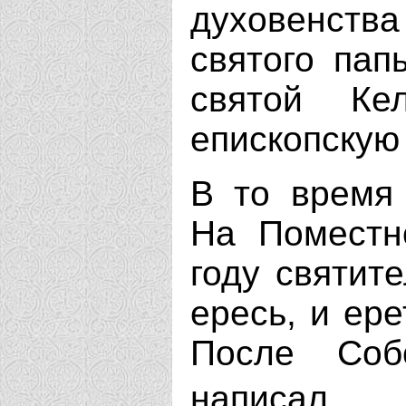
духовенств
святого пап
святой Ке
епископскую
В то время 
На Поместн
году святит
ересь, и ер
После Соб
написа