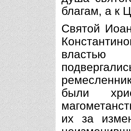
благам, а к 
Святой Иоан
Константи
властью 
подвергали
ремесленни
были хри
магометанст
их за изме