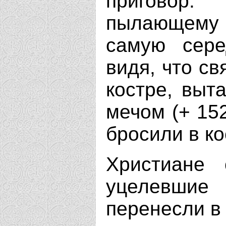
приговор.
пылающему к
самую сере
видя, что св
костре, выт
мечом (+ 152
бросили в ко
Христиане 
уцелевшие 
перенесли в