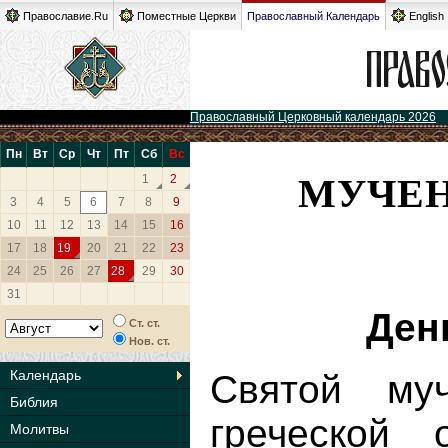
Православие.Ru
Поместные Церкви
Православный Календарь
English
Православный Церковный календарь 2026
Пн
Вт
Ср
Чт
Пт
Сб
Вс
МУЧЕН
1
2
3
4
5
6
7
8
9
10
11
12
13
14
15
16
17
18
19
20
21
22
23
24
25
26
27
28
29
30
31
Ден
Ст. ст.
Нов. ст.
Календарь
Святой му
Библия
греческой 
Молитвы