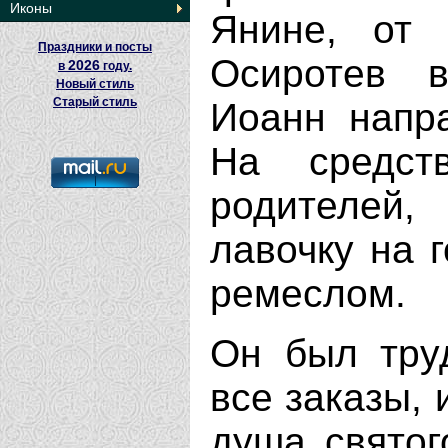
Иконы
Янине, от 
Праздники и посты
Осиротев 
2026
в
году.
Новый стиль
Старый стиль
Иоанн напра
На средст
родителей,
лавочку на 
ремеслом.
Он был тру
все заказы, 
душа святог