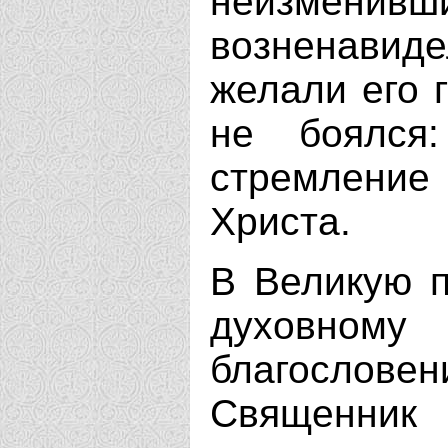
неизменив
возненави
желали его г
не боялся
стремление
Христа.
В Великую п
духовному
благословен
Священни