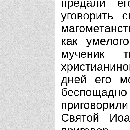
предали ег
уговорить 
магометанст
как умелог
мученик т
христианин
дней его м
беспоща
приговорил
Святой Иоа