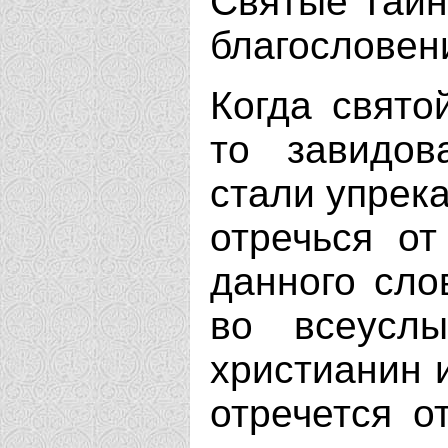
Святые Тайн
благословени
Когда свято
то завидов
стали упрека
отречься от
данного сло
во всеусл
христианин и
отречется о