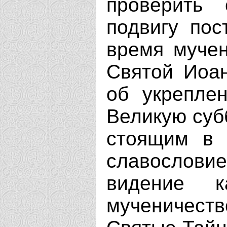
проверить 
подвигу пос
время мучен
Святой Иоан
об укрепле
Великую субб
стоящим в 
славословие
видение 
мученичест