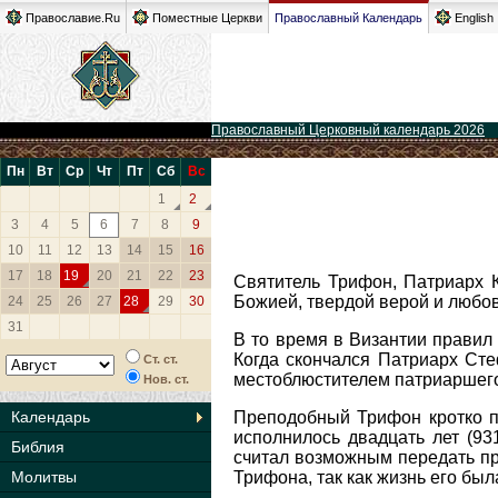
Православие.Ru
Поместные Церкви
Православный Календарь
English
Православный Церковный календарь 2026
Пн
Вт
Ср
Чт
Пт
Сб
Вс
1
2
3
4
5
6
7
8
9
10
11
12
13
14
15
16
17
18
19
20
21
22
23
Святитель Трифон, Патриарх К
Божией, твердой верой и любов
24
25
26
27
28
29
30
31
В то время в Византии правил
Когда скончался Патриарх Сте
Ст. ст.
местоблюстителем патриаршего
Нов. ст.
Календарь
Преподобный Трифон кротко п
исполнилось двадцать лет (9
Библия
считал возможным передать пр
Молитвы
Трифона, так как жизнь его бы