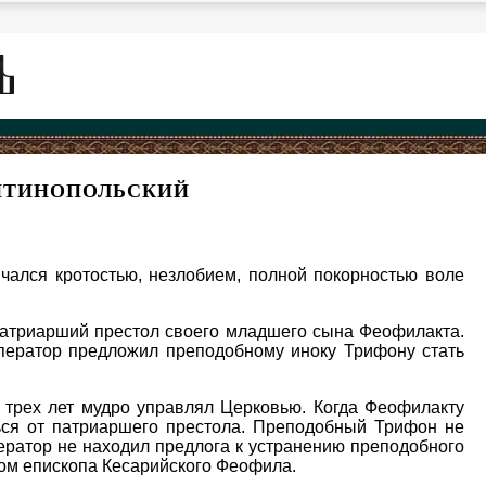
АНТИНОПОЛЬСКИЙ
чался кротостью, незлобием, полной покорностью воле
 патриарший престол своего младшего сына Феофилакта.
мператор предложил преподобному иноку Трифону стать
 трех лет мудро управлял Церковью. Когда Феофилакту
ься от патриаршего престола. Преподобный Трифон не
ератор не находил предлога к устранению преподобного
том епископа Кесарийского Феофила.