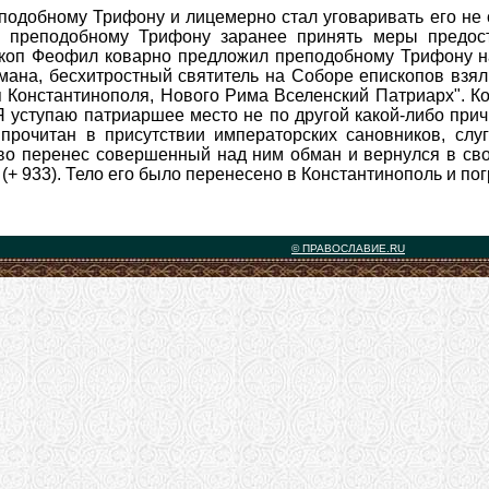
еподобному Трифону и лицемерно стал уговаривать его не 
ть преподобному Трифону заранее принять меры предос
скоп Феофил коварно предложил преподобному Трифону на
мана, бесхитростный святитель на Соборе епископов взял
Константинополя, Нового Рима Вселенский Патриарх". Ко
Я уступаю патриаршее место не по другой какой-либо прич
л прочитан в присутствии императорских сановников, сл
о перенес совершенный над ним обман и вернулся в сво
(+ 933). Тело его было перенесено в Константинополь и по
© ПРАВОСЛАВИЕ.RU