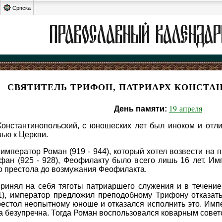
Српска
СВЯТИТЕЛЬ ТРИФОН, ПАТРИАРХ КОНСТ
19 апреля
День памяти:
онстантинопольский, с юношеских лет был иноком и отли
ью к Церкви.
 император Роман (919 - 944), который хотел возвести на
фан (925 - 928), Феофилакту было всего лишь 16 лет. И
 престола до возмужания Феофилакта.
ринял на себя тяготы патриаршего служения и в течение
31), император предложил преподобному Трифону отказат
естол неопытному юноше и отказался исполнить это. Имп
ла безупречна. Тогда Роман воспользовался коварным сове