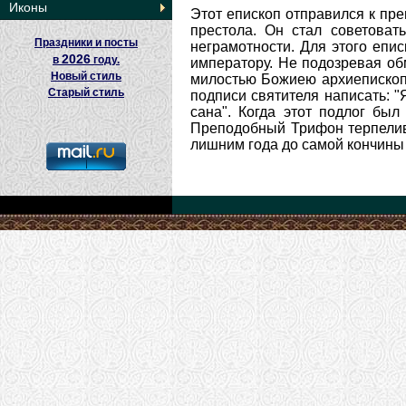
Иконы
Этот епископ отправился к пр
престола. Он стал советова
Праздники и посты
неграмотности. Для этого епи
2026
в
году.
императору. Не подозревая об
Новый стиль
милостью Божиею архиепископ 
Старый стиль
подписи святителя написать: "
сана". Когда этот подлог бы
Преподобный Трифон терпелив
лишним года до самой кончины 