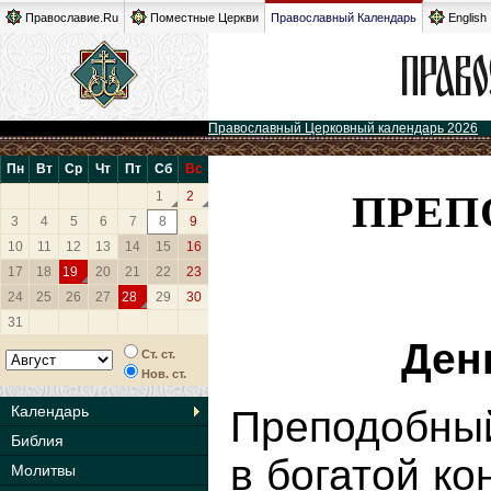
Православие.Ru
Поместные Церкви
Православный Календарь
English
Православный Церковный календарь 2026
Пн
Вт
Ср
Чт
Пт
Сб
Вс
ПРЕП
1
2
3
4
5
6
7
8
9
10
11
12
13
14
15
16
17
18
19
20
21
22
23
24
25
26
27
28
29
30
31
Ден
Ст. ст.
Нов. ст.
Календарь
Преподобны
Библия
в богатой ко
Молитвы