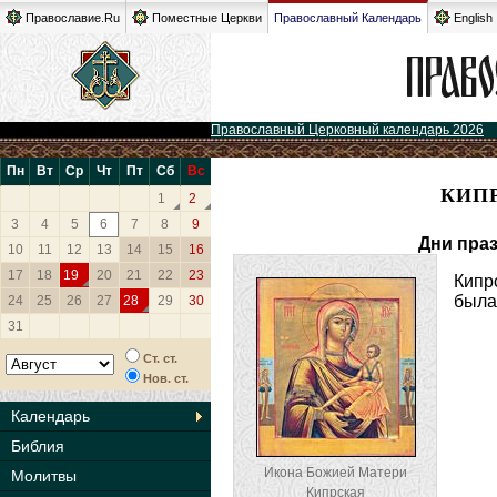
Православие.Ru
Поместные Церкви
Православный Календарь
English
Православный Церковный календарь 2026
Пн
Вт
Ср
Чт
Пт
Сб
Вс
КИП
1
2
3
4
5
6
7
8
9
Дни пра
10
11
12
13
14
15
16
17
18
19
20
21
22
23
Кипр
была
24
25
26
27
28
29
30
31
Ст. ст.
Нов. ст.
Календарь
Библия
Икона Божией Матери
Молитвы
Кипрская