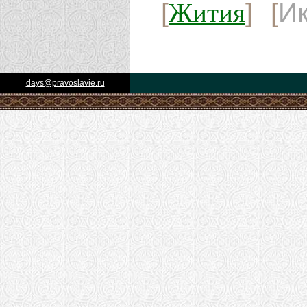
Жития
[
] [
И
days@pravoslavie.ru