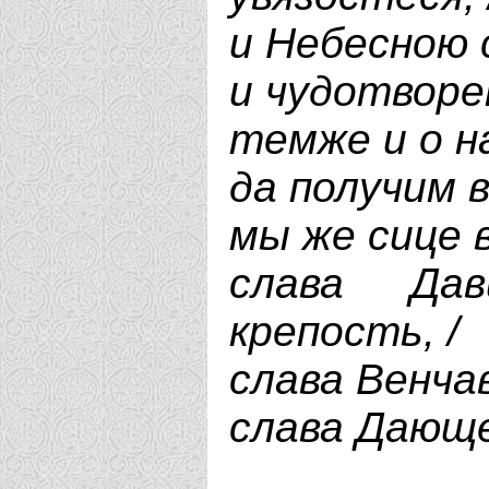
и Небесною 
и чудотворе
темже и о н
да получим в
мы же сице в
слава Да
крепость, /
слава Венчав
слава Дающе