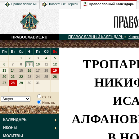
Православный Календарь
Православие.Ru
Поместные Церкви
ПРАВОСЛАВНЫЙ КАЛЕНДАРЬ
»
Кале
ПРАВОСЛАВИЕ.RU
Пн
Вт
Ср
Чт
Пт
Сб
Вс
ТРОПАР
1
2
3
4
5
6
7
8
9
10
11
12
13
14
15
16
17
18
19
НИКИФ
20
21
22
23
24
25
26
27
28
29
30
31
ИСА
Ст. ст.
Нов. ст.
АЛФАНОВ
КАЛЕНДАРЬ
ИКОНЫ
В НО
МОЛИТВЫ