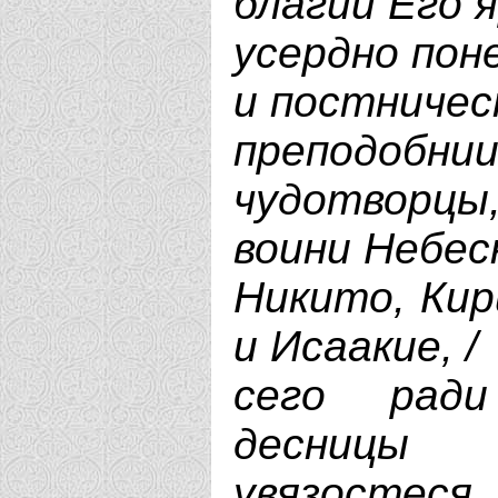
благий Его я
усердно пон
и пос­тниче
преподо
чудотворцы,
воини Небес
Никито, Кир
и Исаакие, /
сего ра­д
десницы 
увязостеся, 