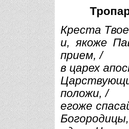
Тропар
Креста Твое
и, якоже Па
прием, /
в царех апос
Царствующ
положи, /
егоже спаса
Богородицы,