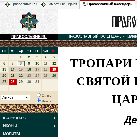
Православный Календарь
Православие.Ru
Поместные Церкви
ПРАВОСЛАВНЫЙ КАЛЕНДАРЬ
»
Кале
ПРАВОСЛАВИЕ.RU
Пн
Вт
Ср
Чт
Пт
Сб
Вс
ТРОПАРИ
1
2
3
4
5
6
7
8
9
10
11
12
13
14
15
16
17
18
19
СВЯТОЙ
20
21
22
23
24
25
26
27
28
29
30
31
ЦАР
Ст. ст.
Нов. ст.
Де
КАЛЕНДАРЬ
ИКОНЫ
МОЛИТВЫ