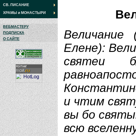
СВ. ПИСАНИЕ
Ве
ХРАМЫ
и
МОНАСТЫРИ
ВЕБМАСТЕРУ
Величание 
ПОДПИСКА
О САЙТЕ
Елене): Вели
святеи б
равноапос
Константине
и чтим свят
вы бо святы
всю вселенн