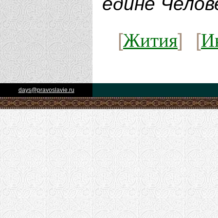
едине Челов
Жития
И
[
] [
days@pravoslavie.ru