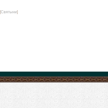
[
Святыни
]