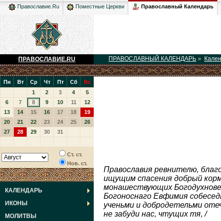
Православный Календарь
Православие.Ru
Поместные Церкви
ПРАВОСЛАВНЫЙ КАЛЕНДАРЬ
»
Кале
ПРАВОСЛАВИЕ.RU
Пн
Вт
Ср
Чт
Пт
Сб
Вс
1
2
3
4
5
6
7
8
9
10
11
12
13
14
15
16
17
18
19
20
21
22
23
24
25
26
27
28
29
30
31
Ст. ст.
Нов. ст.
Православия ревнителю, благо
ищущим спасения добрый кормч
монашествующих Богодухновен
КАЛЕНДАРЬ
Богоноснаго Евфимия собеседн
ИКОНЫ
ученьми и добродетельми отеч
не забуди нас, чтущих тя, /
МОЛИТВЫ