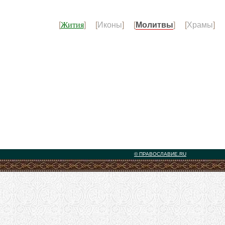
Жития
[
] [
Иконы
] [
Молитвы
] [
Храмы
] 
© ПРАВОСЛАВИЕ.RU