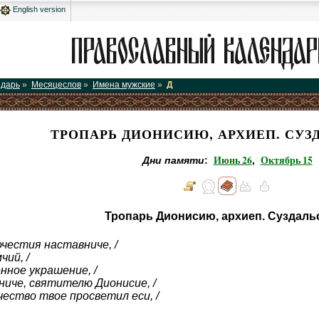
English version
ндарь
»
Месяцеслов
»
Имена мужские
»
Д
ТРОПАРЬ ДИОНИСИЮ, АРХИЕП. СУ
Июнь 26
Октябрь 15
Дни памяти
:
,
Тропарь Дионисию, архиеп. Суздаль
честия наставниче, /
ий, /
ное украшение, /
иче, святителю Дионисие, /
ество твое просветил еси, /