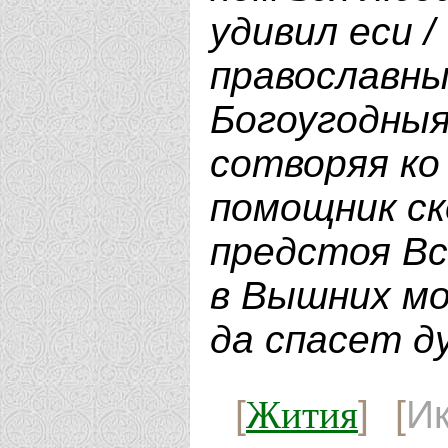
удивил еси /
православны
Богоугодныя
сотворяя ко 
помощник ско
предстоя Вс
в Вышних мол
да спасет д
Жития
[
] [
И