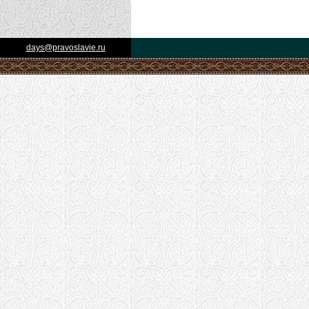
days@pravoslavie.ru