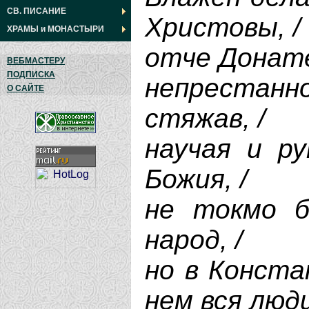
СВ. ПИСАНИЕ
Христовы, /
ХРАМЫ
и
МОНАСТЫРИ
отче Донате,
ВЕБМАСТЕРУ
ПОДПИСКА
непрестанно
О САЙТЕ
стяжав, /
научая и р
Божия, /
не токмо б
народ, /
но в Конста
нем вся люди