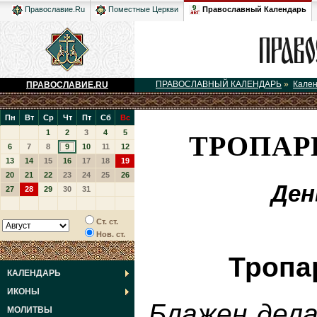
Православный Календарь
Православие.Ru
Поместные Церкви
ПРАВОСЛАВНЫЙ КАЛЕНДАРЬ
»
Кале
ПРАВОСЛАВИЕ.RU
Пн
Вт
Ср
Чт
Пт
Сб
Вс
ТРОПАРЬ
1
2
3
4
5
6
7
8
9
10
11
12
13
14
15
16
17
18
19
20
21
22
23
24
25
26
Ден
27
28
29
30
31
Ст. ст.
Нов. ст.
Тропа
КАЛЕНДАРЬ
ИКОНЫ
Блажен дела
МОЛИТВЫ