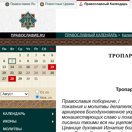
Православный Календарь
Православие.Ru
Поместные Церкви
ПРАВОСЛАВНЫЙ КАЛЕНДАРЬ
»
Кале
ПРАВОСЛАВИЕ.RU
Пн
Вт
Ср
Чт
Пт
Сб
Вс
ТРОПАР
1
2
3
4
5
6
7
8
9
10
11
12
13
14
15
16
17
18
19
20
21
22
23
24
25
26
27
28
29
30
31
Тропар
Ст. ст.
Нов. ст.
Православия поборниче, /
покаяния и молитвы делателю 
архиереев Богодухновенное ук
КАЛЕНДАРЬ
монашествующих славо и похва
ИКОНЫ
писании твоими вся ны уцелому
Цевнице духовная Игнатие бог
МОЛИТВЫ