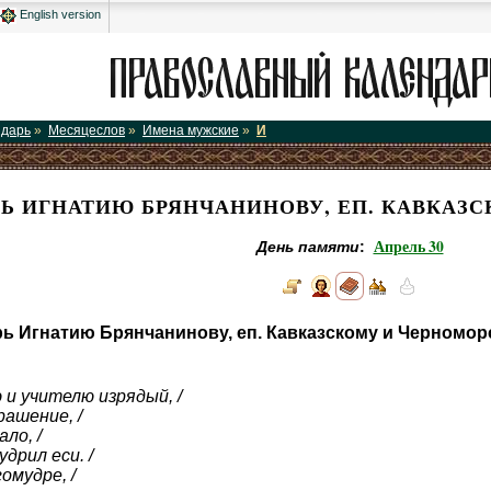
English version
ндарь
»
Месяцеслов
»
Имена мужские
»
И
Ь ИГНАТИЮ БРЯНЧАНИНОВУ, ЕП. КАВКАЗ
Апрель 30
День памяти
:
ь Игнатию Брянчанинову, еп. Кавказскому и Черномор
и учителю изрядый, /
рашение, /
ло, /
дрил еси. /
омудре, /