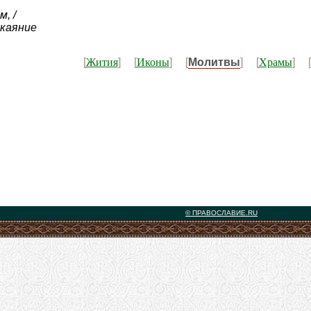
, /
окаяние
Жития
Иконы
Храмы
[
] [
] [
Молитвы
] [
] [
© ПРАВОСЛАВИЕ.RU