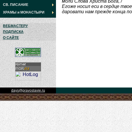
моли Слова Христа Бога, /
СВ. ПИСАНИЕ
Егоже носил еси в сердце твоем
даровати нам прежде конца п
ХРАМЫ
и
МОНАСТЫРИ
ВЕБМАСТЕРУ
ПОДПИСКА
О САЙТЕ
days@pravoslavie.ru