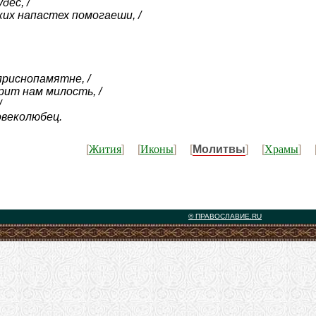
дес, /
их напастех помогаеши, /
приснопамятне, /
рит нам милость, /
/
овеколюбец.
Жития
Иконы
Храмы
[
] [
] [
Молитвы
] [
] 
© ПРАВОСЛАВИЕ.RU