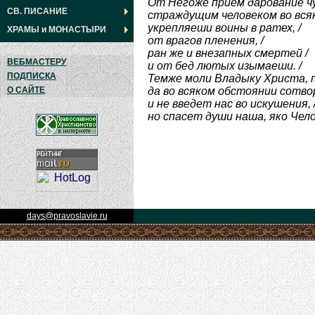
От Негоже прием дарование чу
СВ. ПИСАНИЕ
страждущим человеком во всяк
укрепляеши воины в ратех, /
ХРАМЫ
и
МОНАСТЫРИ
от врагов пленения, /
ран же и внезапных смертей /
ВЕБМАСТЕРУ
и от бед лютых изымаеши. /
ПОДПИСКА
Темже моли Владыку Христа, 
да во всяком обстоянии сотво
О САЙТЕ
и не введет нас во искушения, 
но спасет души наша, яко Чел
days@pravoslavie.ru