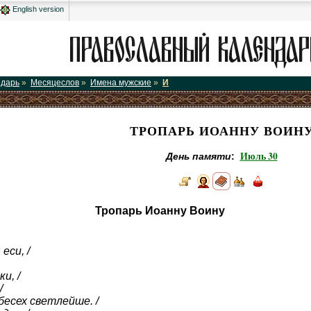
English version
ндарь
»
Месяцеслов
»
Имена мужские
»
И
ТРОПАРЬ ИОАННУ ВОИН
Июль 30
День памяти
:
Тропарь Иоанну Воину
еси, /
и, /
/
бесех светлейше. /