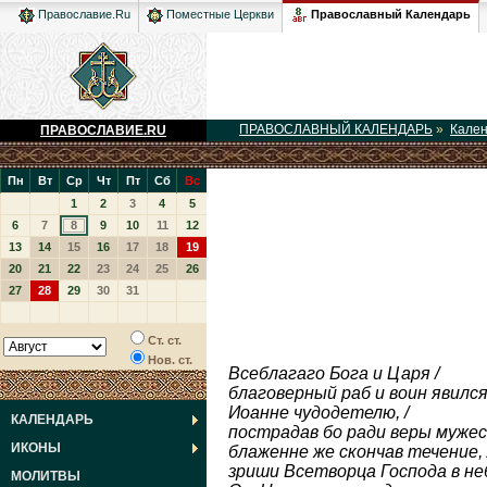
Православный Календарь
Православие.Ru
Поместные Церкви
ПРАВОСЛАВНЫЙ КАЛЕНДАРЬ
»
Кале
ПРАВОСЛАВИЕ.RU
Пн
Вт
Ср
Чт
Пт
Сб
Вс
1
2
3
4
5
6
7
8
9
10
11
12
13
14
15
16
17
18
19
20
21
22
23
24
25
26
27
28
29
30
31
Ст. ст.
Нов. ст.
Всеблагаго Бога и Царя /
благоверный раб и воин явился 
Иоанне чудодетелю, /
КАЛЕНДАРЬ
пострадав бо ради веры мужеск
ИКОНЫ
блаженне же скончав течение, 
зриши Всетворца Господа в не
МОЛИТВЫ