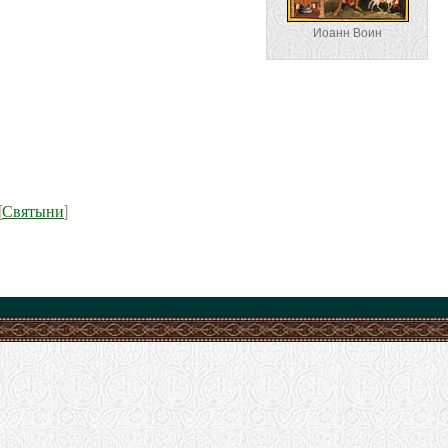
Иоанн Воин
Святыни
[
]