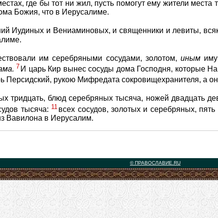
естах, где бы тот ни жил, пусть помогут ему жители места
ма Божия, что в Иерусалиме.
ний Иудиных и Вениаминовых, и священники и левиты, вся
алиме.
ествовали им серебряными сосудами, золотом,
иным
имущ
7
ама.
И царь Кир вынес сосуды дома Господня, которые На
арь Персидский, рукою Мифредата сокровищехранителя, а он
тых тридцать, блюд серебряных тысяча, ножей двадцать де
11
осудов тысяча:
всех сосудов, золотых и серебряных, пять
з Вавилона в Иерусалим.
© ПРАВОСЛАВИЕ.RU