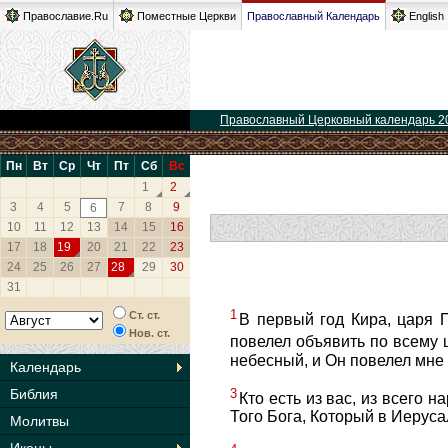
Православие.Ru
Поместные Церкви
Православный Календарь
English
Православный Церковный календарь 2
Пн
Вт
Ср
Чт
Пт
Сб
Вс
1
2
3
4
5
7
8
9
6
10
11
12
13
14
15
16
17
18
19
20
21
22
23
24
25
26
27
28
29
30
31
1
Ст. ст.
В первый год Кира, царя П
Нов. ст.
повелел объявить по всему 
небесный, и Он повелел мне 
Календарь
3
Библия
Кто есть из вас, из всего н
Того Бога, Который в Иеруса
Молитвы