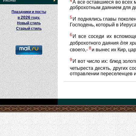
Иконы
4
А все оставшиеся во всех м
доброхотным даянием для до
Праздники и посты
2026
5
в
году.
И поднялись главы поколе
Новый стиль
Господень, который в Иерус
Старый стиль
6
И все соседи их вспомощ
доброхотного даяния
для
хр
8
своего,-
и вынес их Кир, ц
9
И вот число их: блюд золо
четыреста десять, других с
отправлении переселенцев и