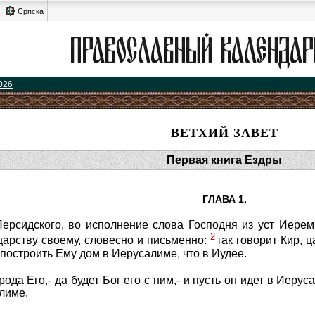
Српска
026
ВЕТХИЙ ЗАВЕТ
Первая книга Ездры
ГЛАВА 1.
ерсидского, во исполнение слова Господня из уст Иереми
2
царству своему, словесно и письменно:
так говорит Кир, 
построить Ему дом в Иерусалиме, что в Иудее.
арода Его,- да будет Бог его с ним,- и пусть он идет в Иер
лиме.