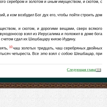
 того серебром и золотом и
иным
имуществом, и скотом, с
кий,
в
ком
возбудил Бог дух его, чтобы пойти строить дом
еством, и скотом, и дорогими вещами, сверх всякого
вуходоносор взял из Иерусалима и положил в доме бога
 счетом сдал их Шешбацару князю Иудину.
10
вять,
чаш золотых тридцать, чаш серебряных двойных
 тысяч четыреста. Все
это
взял
с
собою
Шешбацар, при
Следующая глава