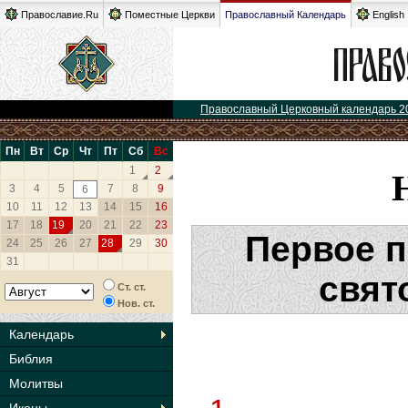
Православие.Ru
Поместные Церкви
Православный Календарь
English
Православный Церковный календарь 2
Пн
Вт
Ср
Чт
Пт
Сб
Вс
1
2
3
4
5
7
8
9
6
10
11
12
13
14
15
16
17
18
19
20
21
22
23
Первое 
24
25
26
27
28
29
30
31
свят
Ст. ст.
Нов. ст.
Календарь
Библия
Молитвы