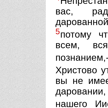
Непрестан
вас, рад
дарованно
5
потому ч
всем, вс
познание
Христово у
вы не имее
даровании
нашего Ии