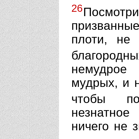
26
Посмотр
призванные
плоти, не
благород
немудрое
мудрых, и 
чтобы п
незнатно
ничего не 