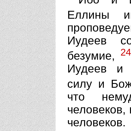
Еллины и
проповеду
Иудеев с
24
безумие,
Иудеев и 
силу и Бо
что нему
человеков,
человеков.