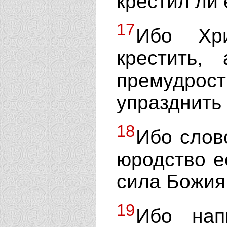
крестил ли 
17
Ибо Хр
крестить,
премудро
упразднить 
18
Ибо слов
юродство ес
сила Божия
19
Ибо нап