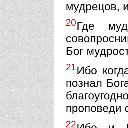
мудрецов, и
20
Где муд
совопросни
Бог мудрост
21
Ибо ког
познал Бог
благоугод
проповеди 
22
Ибо и И