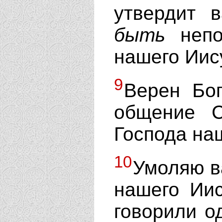
утвердит 
быть
непо
нашего Иис
9
Верен Бо
общение С
Господа на
10
Умоляю в
нашего Иис
говорили о