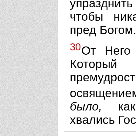
упразднит
чтобы ник
пред Богом
30
От Него
Который
премудрост
освящение
было,
как 
хвались Го