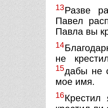
13
Разве ра
Павел рас
Павла вы к
14
Благодарю
не крести
15
дабы не с
мое имя.
16
Крестил 