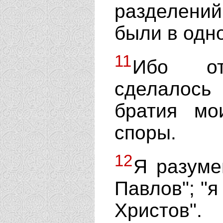
разделени
были в одн
11
Ибо 
сделалос
братия мо
споры.
12
Я разумею
Павлов"; "я
Христов".