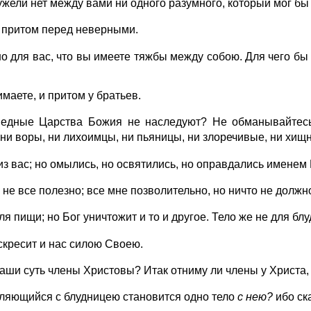
ужели нет между вами ни одного разумного, который мог б
и притом перед неверными.
но для вас, что вы имеете тяжбы между собою. Для чего б
маете, и притом у братьев.
ведные Царства Божия не наследуют? Не обманывайтесь:
ни воры, ни лихоимцы, ни пьяницы, ни злоречивые, ни хищн
з вас; но омылись, но освятились, но оправдались именем
 не все полезно; все мне позволительно, но ничто не должн
я пищи; но Бог уничтожит и то и другое. Тело же не для блуд
скресит и нас силою Своею.
́ ваши суть члены Христовы? Итак отниму ли члены у Христа
упляющийся с блудницею становится одно тело
с
нею?
ибо ска