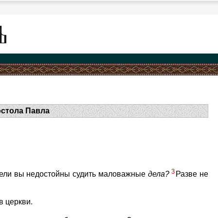
остола Павла
3
еужели вы недостойны судить маловажные
дела?
Разве не
в церкви.