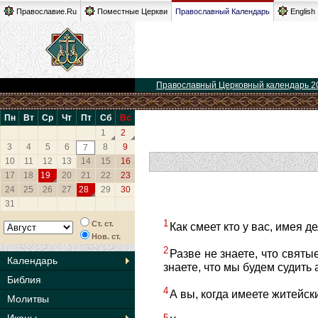
Православие.Ru
Поместные Церкви
Православный Календарь
English
Православный Церковный календарь 2
Пн
Вт
Ср
Чт
Пт
Сб
Вс
1
2
3
4
5
6
8
9
7
10
11
12
13
14
15
16
17
18
19
20
21
22
23
24
25
26
27
28
29
30
31
1
Ст. ст.
Как смеет кто у вас, имея д
Нов. ст.
2
Разве не знаете, что свят
Календарь
знаете, что мы будем судить 
Библия
4
А вы, когда имеете житейс
Молитвы
5