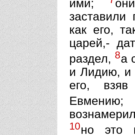
ими;
он
заставили 
как его, т
царей,- да
8
раздел,
а 
и Лидию, и
его, взя
Евмению
вознамерил
10
но это 