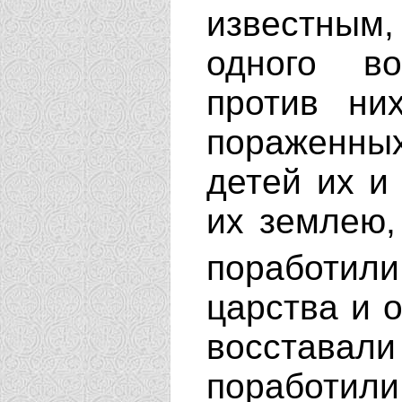
известным,
одного в
против ни
пораженных
детей их и
их землею,
поработили
царства и о
восставали 
поработили