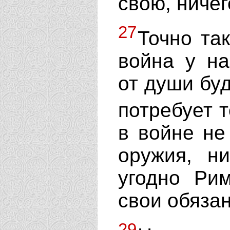
свою, ничег
27
Точно та
война у на
от души буд
потребует 
в войне не
оружия, ни
угодно Ри
свои обязан
29