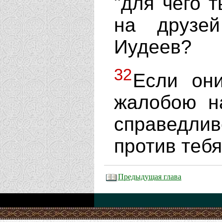
"для чего 
на друзе
Иудеев?
32
Если он
жалобою н
справедл
против тебя
Предыдущая глава