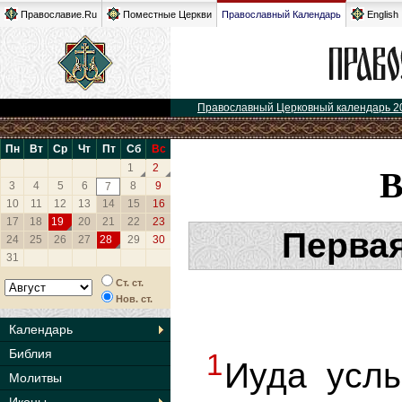
Православие.Ru
Поместные Церкви
Православный Календарь
English
Православный Церковный календарь 2
Пн
Вт
Ср
Чт
Пт
Сб
Вс
1
2
3
4
5
6
8
9
7
10
11
12
13
14
15
16
17
18
19
20
21
22
23
Первая
24
25
26
27
28
29
30
31
Ст. ст.
Нов. ст.
Календарь
Библия
1
Иуда усл
Молитвы