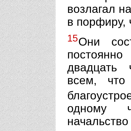
возлагал на
в порфиру, 
15
Они сос
постоянн
двадцать 
всем, что
благоустр
одному ч
начальств