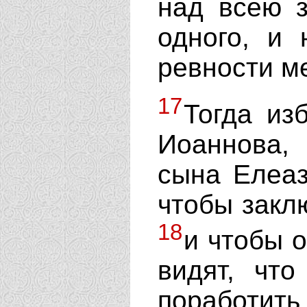
над всею 
одного, и 
ревности м
17
Тогда из
Иоаннова, 
сына Елеаз
чтобы закл
18
и чтобы о
видят, что
поработить