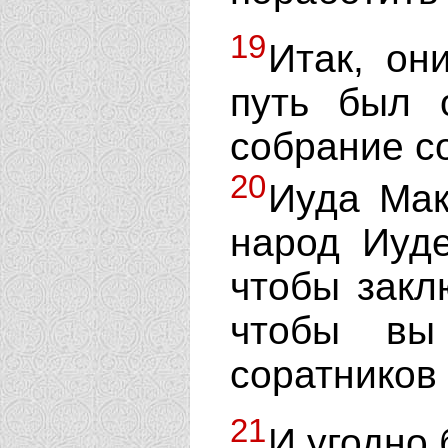
19
Итак, он
путь был 
собрание со
20
Иуда Мак
народ Иуде
чтобы закл
чтобы вы
соратников
21
И угодно 