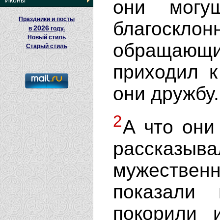
Иконы
они могу
Праздники и посты
благоскл
2026
в
году.
Новый стиль
обращающ
Старый стиль
приходил к
они дружбу.
2
А что они
рассказыв
мужественн
показали
покорили 