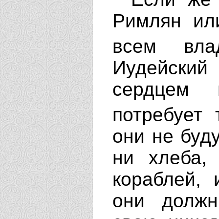
Римлян ил
всем вл
Иудейский
сердцем 
потребует
они не буду
ни хлеба,
кораблей, 
они должн