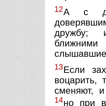
12
А с д
доверявш
дружбу; 
ближними
слышавшие 
13
Если зах
воцарить, т
сменяют, и
14
но при в