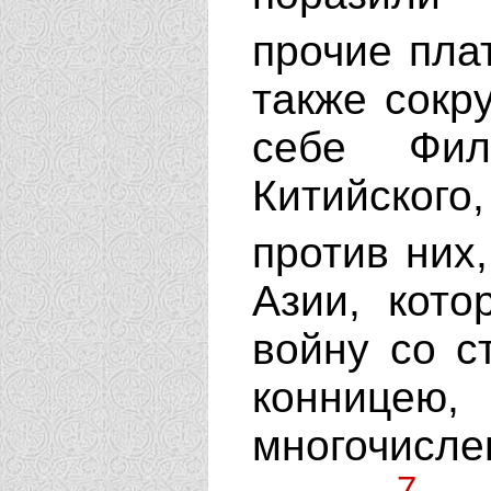
прочие пла
также сокр
себе Фил
Китийског
против них
Азии, кот
войну со с
конницею,
многочисле
7