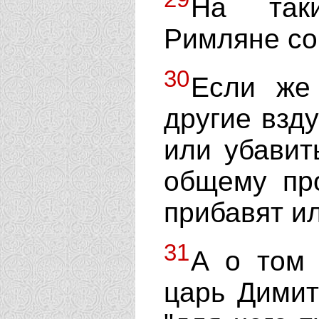
На таки
Римляне со
30
Если же
другие взд
или убавит
общему про
прибавят ил
31
А о том 
царь Димит