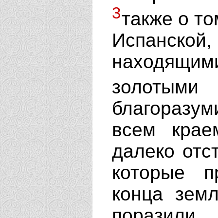
3
также о то
Испанск
находящи
золотыми
благоразум
всем крае
далеко отст
которые п
конца зем
поразили