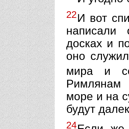
22
И вот спи
написали
досках и п
оно служил
мира и с
Римлянам 
море и на с
будут далек
24
Если же 