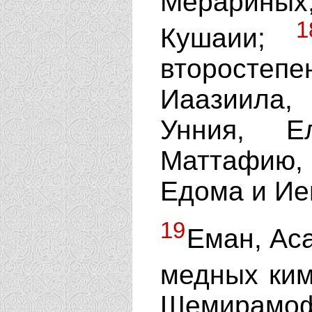
Мерариных,
1
Кушаии;
второсте
Иаазиила
Унния, Е
Маттафию, 
Едома и Ие
19
Еман, Ас
медных ки
Шемирамоф