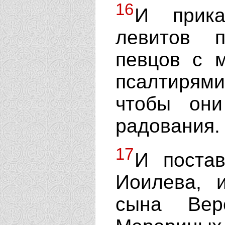
16
И прика
левитов п
певцов с 
псалтирям
чтобы они
радования.
17
И поста
Иоилева, 
сына Вер