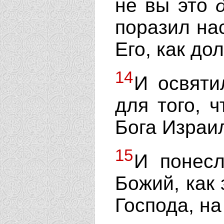
не вы это
поразил нас
Его, как до
14
И освяти
для того, ч
Бога Израи
15
И понесл
Божий, как
Господа, на