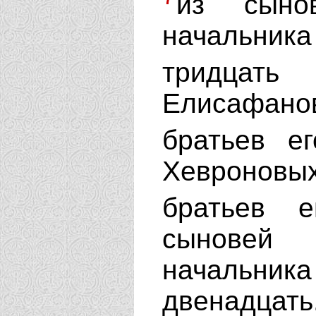
из сыно
начальни
тридцат
Елисафано
братьев е
Хевроновы
братьев 
сыновей 
начальни
двенадцать