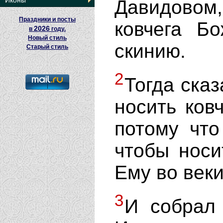
Иконы
Давидовом
Праздники и посты
ковчега Б
2026
в
году.
Новый стиль
скинию.
Старый стиль
2
Тогда ска
носить ков
потому что
чтобы носи
Ему во веки
3
И собрал