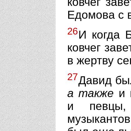
ковчег зав
Едомова с 
26
И когда 
ковчег заве
в жертву се
27
Давид бы
а
также
и 
и певцы,
музыканто