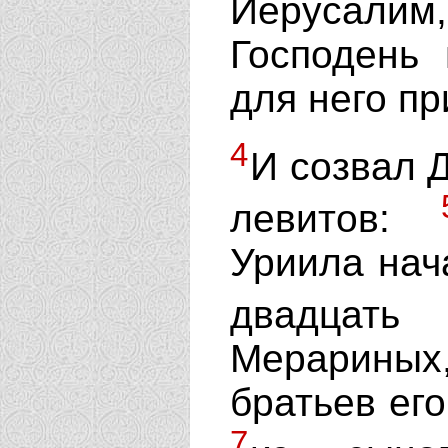
Иерусали
Господень 
для него пр
4
И созвал 
левитов:
Уриила нача
двадцат
Мерарины
братьев ег
7