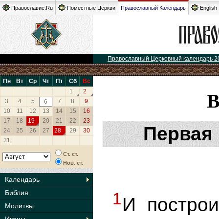
Православие.Ru
Поместные Церкви
Православный Календарь
English
Православный Церковный календарь 2
Пн
Вт
Ср
Чт
Пт
Сб
Вс
1
2
3
4
5
7
8
9
6
10
11
12
13
14
15
16
17
18
19
20
21
22
23
Первая
24
25
26
27
28
29
30
31
Ст. ст.
Нов. ст.
Календарь
Библия
1
И постро
Молитвы