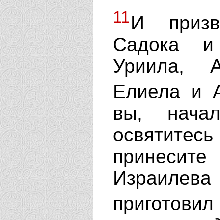
11
И призв
Садока и
Уриила, 
Елиела и 
вы, начал
освятитес
принесит
Израиле
приготовил