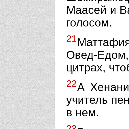
Маасей и Ва
голосом.
21
Маттафи
Овед-Едо
цитрах, что
22
А Хенани
учитель пен
в нем.
23