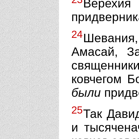
Верех
придверника
24
Шевания
Амасай, З
священник
ковчегом Б
были
придве
25
Так Дави
и тысячена