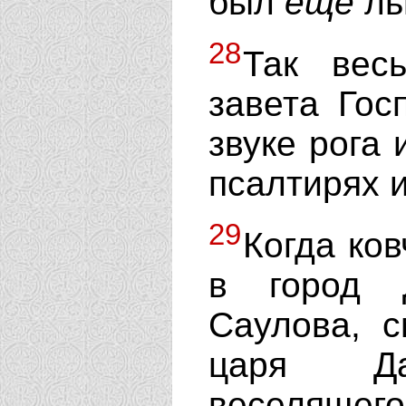
был
еще
ль
28
Так вес
завета Гос
звуке рога 
псалтирях и
29
Когда ков
в город 
Саулова, с
царя Да
веселящего