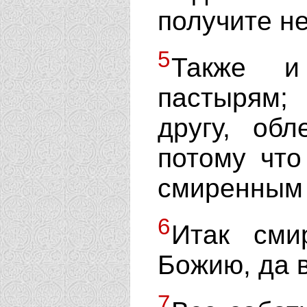
получите н
5
Также и
пастырям;
другу, обл
потому что
смиренным 
6
Итак сми
Божию, да в
7