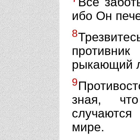
Все забот
ибо Он пече
8
Трезвитес
противник
рыкающий ле
9
Противос
зная, чт
случаются
мире.