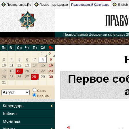
Православие.Ru
Поместные Церкви
Православный Календарь
English
Православный Церковный календарь 2
Пн
Вт
Ср
Чт
Пт
Сб
Вс
1
2
3
4
5
6
7
9
8
10
11
12
13
14
15
16
17
18
19
20
21
22
23
Первое со
24
25
26
27
28
29
30
31
Ст. ст.
Нов. ст.
Календарь
Библия
Молитвы