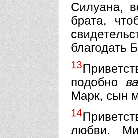
Силуана, в
брата, что
свидетель
благодать Б
13
Приветс
подобно
в
Марк, сын 
14
Приветст
любви. М