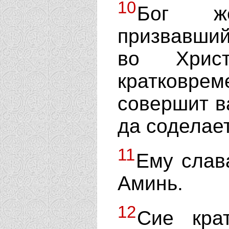
10
Бог же
призвавший
во Хрис
кратковрем
совершит ва
да соделае
11
Ему слав
Аминь.
12
Сие кра