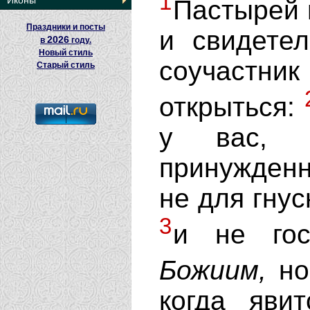
1
Иконы
Пастырей 
Праздники и посты
и свидете
2026
в
году.
Новый стиль
соучастник
Старый стиль
открыться:
у вас, 
принужденн
не для гнус
3
и не гос
Божиим,
но
когда яви