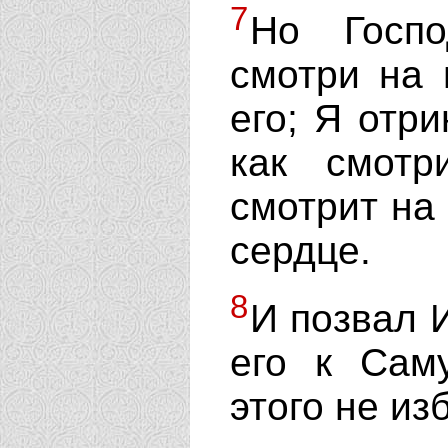
7
Но Госпо
смотри на 
его; Я отр
как смотр
смотрит на 
сердце.
8
И позвал 
его к Сам
этого не из