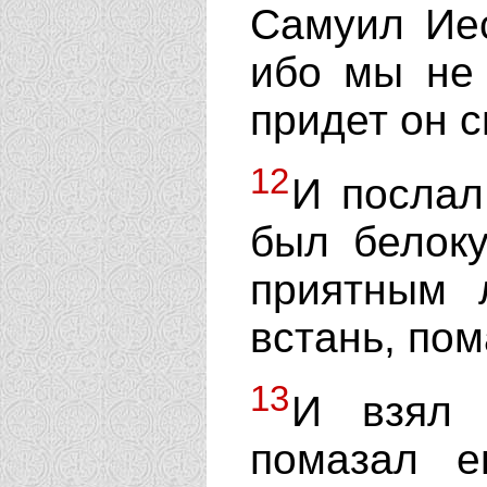
Самуил Иес
ибо мы не 
придет он с
12
И посла
был белоку
приятным 
встань, пом
13
И взял 
помазал е