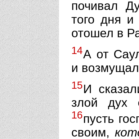
почивал Д
того дня и
отошел в Р
14
А от Сау
и возмущал 
15
И сказал
злой дух 
16
пусть го
своим,
кот