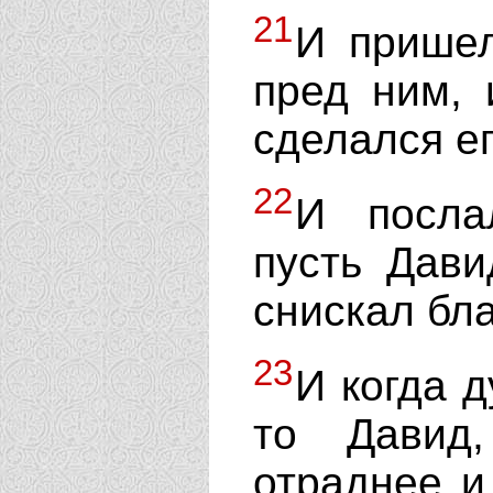
21
И пришел
пред ним, 
сделался е
22
И посла
пусть Дави
снискал бла
23
И когда д
то Давид,
отраднее и