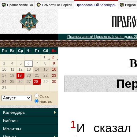
Православие.Ru
Поместные Церкви
Православный Календарь
English
Православный Церковный календарь 2
Пн
Вт
Ср
Чт
Пт
Сб
Вс
1
2
3
4
5
7
8
9
6
10
11
12
13
14
15
16
17
18
19
20
21
22
23
Пер
24
25
26
27
28
29
30
31
Ст. ст.
Нов. ст.
Календарь
Библия
1
И сказал
Молитвы