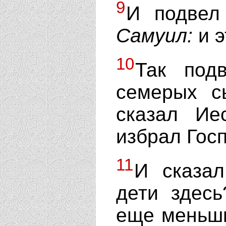
9
И подвел
Самуил:
и э
10
Так под
семерых с
сказал И
избрал Госп
11
И сказа
дети здесь
еще меньши