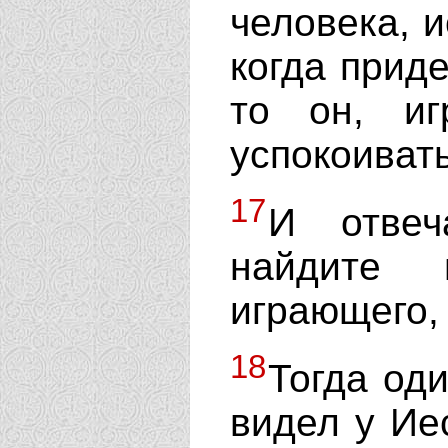
человека, и
когда приде
то он, иг
успокоивать
17
И отвеч
найдите 
играющего, 
18
Тогда оди
видел у Ие