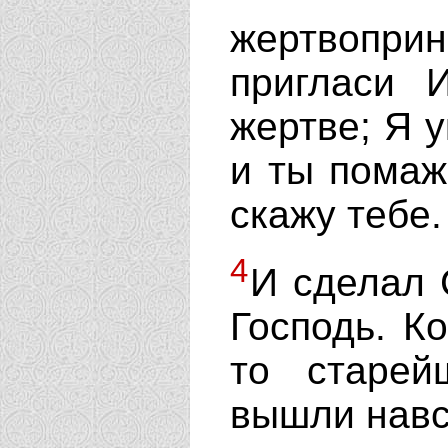
жертвопр
пригласи 
жертве; Я у
и ты помаж
скажу тебе.
4
И сделал 
Господь. К
то старей
вышли навс