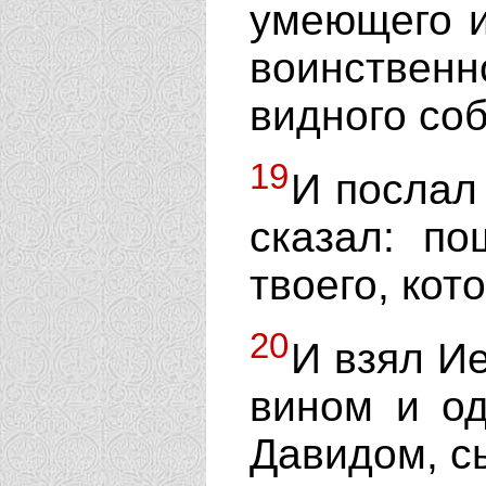
умеющего и
воинственн
видного соб
19
И послал
сказал: п
твоего, кот
20
И взял Ие
вином и од
Давидом, с