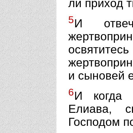
ли приход 
5
И отве
жертвоприн
освятите
жертвоприн
и сыновей е
6
И когда 
Елиава, с
Господом п