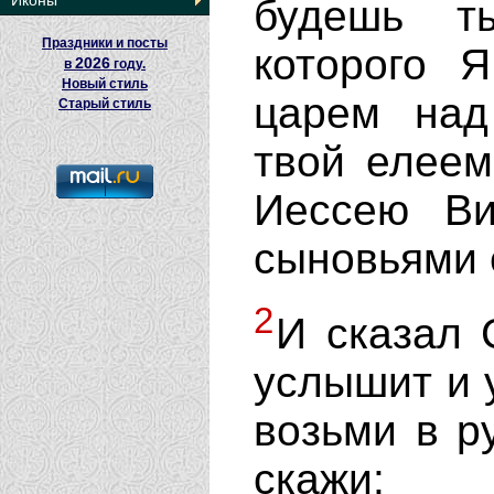
Иконы
будешь т
Праздники и посты
которого 
2026
в
году.
Новый стиль
царем над
Старый стиль
твой елеем
Иессею Ви
сыновьями 
2
И сказал 
услышит и у
возьми в р
скажи