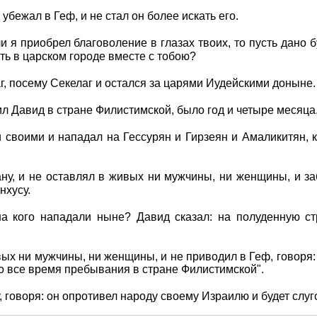
убежал в Геф, и не стал он более искать его.
и я приобрел благоволение в глазах твоих, то пусть дано 
ить в царском городе вместе с тобою?
г, посему Секелаг и остался за царями Иудейскими доныне.
л Давид в стране Филистимской, было год и четыре месяца
своими и нападал на Гессурян и Гирзеян и Амаликитян, к
ну, и не оставлял в живых ни мужчины, ни женщины, и заб
нхусу.
на кого нападали ныне? Давид сказал: на полуденную с
ых ни мужчины, ни женщины, и не приводил в Геф, говоря: о
во все время пребывания в стране Филистимской".
 говоря: он опротивел народу своему Израилю и будет слуг