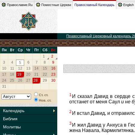
Православие.Ru
Поместные Церкви
Православный Календарь
English
Православный Церковный календарь 2
Пн
Вт
Ср
Чт
Пт
Сб
Вс
1
2
3
4
6
7
8
9
5
10
11
12
13
14
15
16
17
18
19
20
21
22
23
24
25
26
27
28
29
30
31
1
Ст. ст.
И сказал Давид в сердце с
Нов. ст.
отстанет от меня Саул
и
не
б
Календарь
2
И встал Давид, и отправилс
Библия
3
И жил Давид у Анхуса в Ге
Молитвы
жена Навала, Кармилитянка.