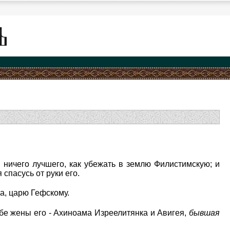
я ничего лучшего, как убежать в землю Филистимскую; и
спасусь от руки его.
ха, царю Гефскому.
обе жены его - Ахиноама Изреелитянка и Авигея,
бывшая