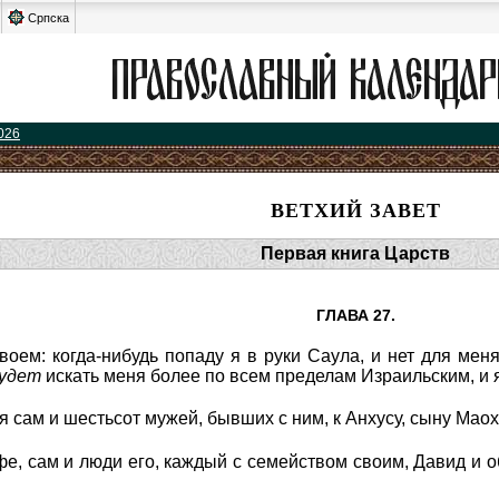
Српска
026
ВЕТХИЙ ЗАВЕТ
Первая книга Царств
ГЛАВА 27.
воем: когда-нибудь попаду я в руки Саула, и нет для мен
удет
искать меня более по всем пределам Израильским, и я 
я сам и шестьсот мужей, бывших с ним, к Анхусу, сыну Мао
фе, сам и люди его, каждый с семейством своим, Давид и 