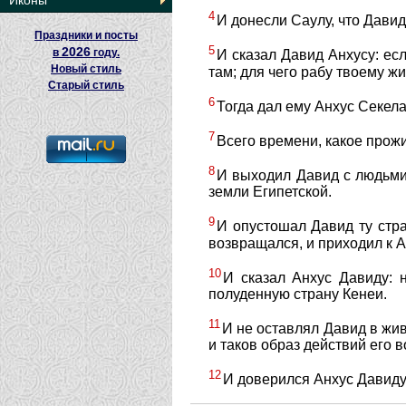
Иконы
4
И донесли Саулу, что Давид 
Праздники и посты
5
2026
в
году.
И сказал Давид Анхусу: есл
Новый стиль
там; для чего рабу твоему ж
Старый стиль
6
Тогда дал ему Анхус Секела
7
Всего времени, какое прожи
8
И выходил Давид с людьми 
земли Египетской.
9
И опустошал Давид ту стра
возвращался, и приходил к А
10
И сказал Анхус Давиду: 
полуденную страну Кенеи.
11
И не оставлял Давид в жив
и таков образ действий его 
12
И доверился Анхус Давиду,