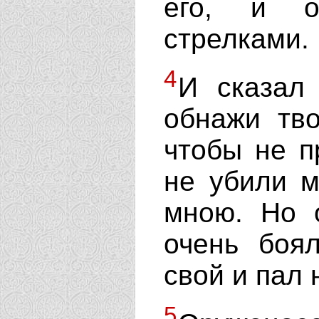
его, и о
стрелками.
4
И сказал
обнажи тв
чтобы не п
не убили м
мною. Но 
очень боя
свой и пал 
5