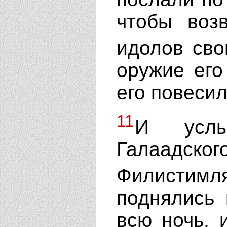
чтобы воз
идолов сво
оружие его
его повеси
11
И услы
Галаадско
Филисти
поднялись
всю ночь, 