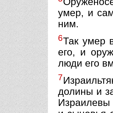
Оруженос
умер, и са
ним.
6
Так умер 
его, и ору
люди его вм
7
Израильт
долины и з
Израилевы 