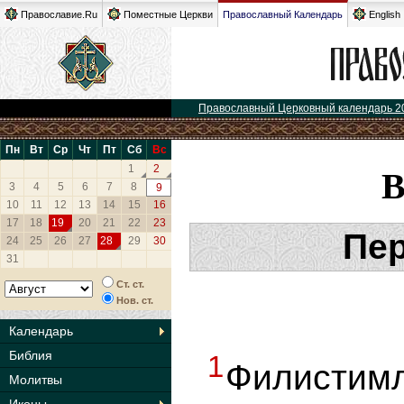
Православие.Ru
Поместные Церкви
Православный Календарь
English
Православный Церковный календарь 2
Пн
Вт
Ср
Чт
Пт
Сб
Вс
1
2
3
4
5
6
7
8
9
10
11
12
13
14
15
16
17
18
19
20
21
22
23
Пер
24
25
26
27
28
29
30
31
Ст. ст.
Нов. ст.
Календарь
Библия
1
Филист
Молитвы