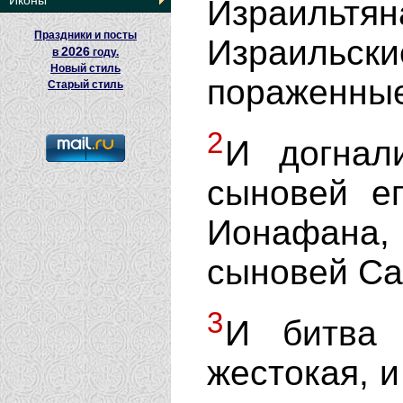
Иконы
Израильт
Праздники и посты
Израильск
2026
в
году.
Новый стиль
пораженные
Старый стиль
2
И догнал
сыновей е
Ионафана, 
сыновей Са
3
И битва 
жестокая, и