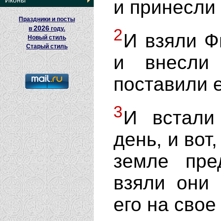
Иконы
и принесли 
Праздники и посты
2026
в
году.
2
И взяли Ф
Новый стиль
Старый стиль
и внесли
поставили е
3
И встали
день, и вот
земле пре
взяли они 
его на свое