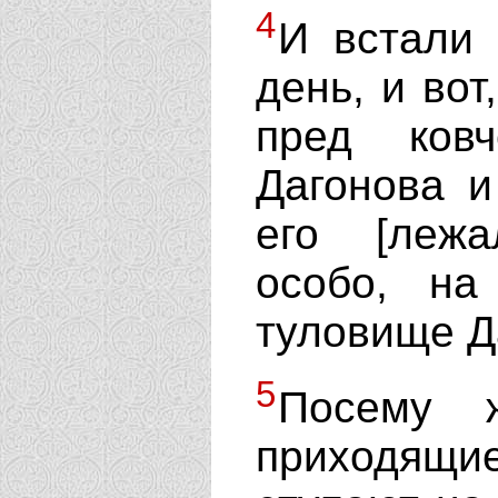
4
И встали
день, и вот
пред ковч
Дагонова и
его [лежа
особо, на
туловище Д
5
Посему 
приходящие