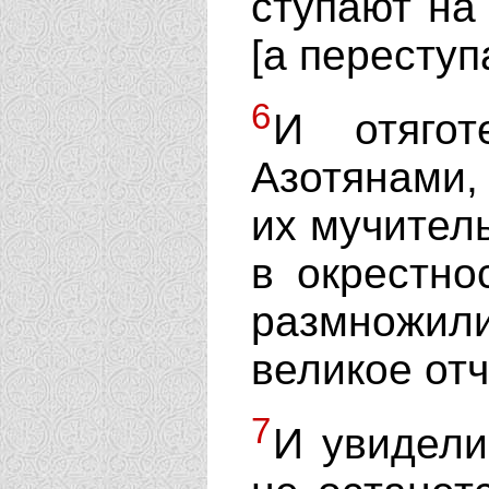
ступают на 
[а переступ
6
И отягот
Азотянами,
их мучител
в окрестно
размножили
великое отч
7
И увидели