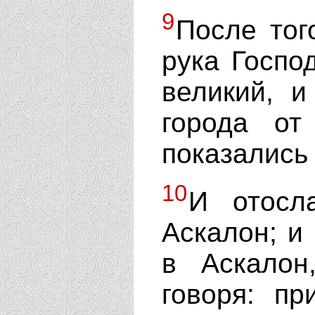
9
После тог
рука Госпо
великий, и
города от
показались 
10
И отосл
Аскалон; и
в Аскалон
говоря: пр