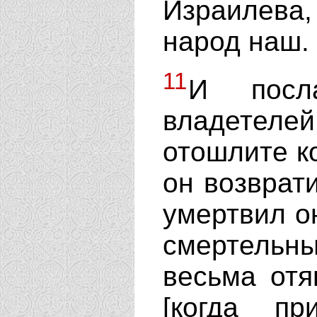
Израилева
народ наш.
11
И посл
владетелей
отошлите ко
он возврати
умертвил о
смертельны
весьма отя
[когда п