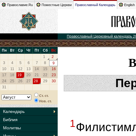
Православие.Ru
Поместные Церкви
Православный Календарь
English
Православный Церковный календарь 2
Пн
Вт
Ср
Чт
Пт
Сб
Вс
1
2
3
4
5
6
7
8
9
10
11
12
13
14
15
16
17
18
19
20
21
22
23
Пер
24
25
26
27
28
29
30
31
Ст. ст.
Нов. ст.
Календарь
Библия
1
Филистимл
Молитвы