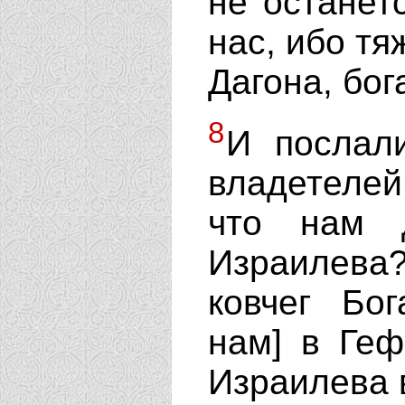
не останет
нас, ибо тя
Дагона, бог
8
И послал
владетелей
что нам 
Израилева?
ковчег Бо
нам] в Геф
Израилева 