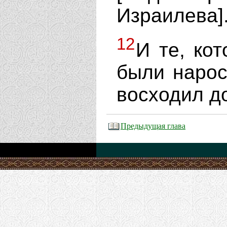
Израилева]
12
И те, ко
были нарос
восходил д
Предыдущая глава