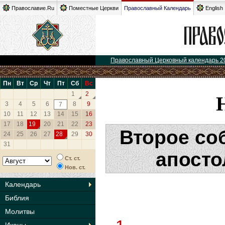
Православие.Ru
Поместные Церкви
Православный Календарь
English
Православный Церковный календарь 2
Пн
Вт
Ср
Чт
Пт
Сб
Вс
1
2
3
4
5
6
8
9
7
10
11
12
13
14
15
16
17
18
19
20
21
22
23
Второе со
24
25
26
27
28
29
30
31
апосто
Ст. ст.
Нов. ст.
Календарь
Библия
Молитвы