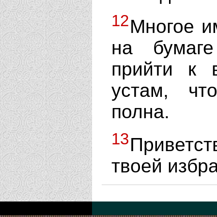
12
Многое и
на бумаг
прийти к 
устам, ч
полна.
13
Приветс
твоей избр