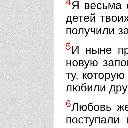
4
Я весьма 
детей твоих
получили за
5
И ныне пр
новую запо
ту, которую
любили друг
6
Любовь же
поступали 