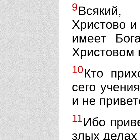
9
Всякий,
Христово и
имеет Бог
Христовом 
10
Кто прих
сего учения
и не привет
11
Ибо прив
злых делах 