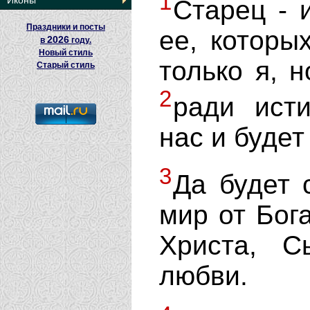
1
Иконы
Старец - 
Праздники и посты
ее, которы
2026
в
году.
Новый стиль
только я, н
Старый стиль
2
ради ист
нас и будет
3
Да будет 
мир от Бог
Христа, С
любви.