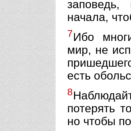
заповедь,
начала, что
7
Ибо мног
мир, не ис
пришедшег
есть обольс
8
Наблюдайт
потерять т
но чтобы по