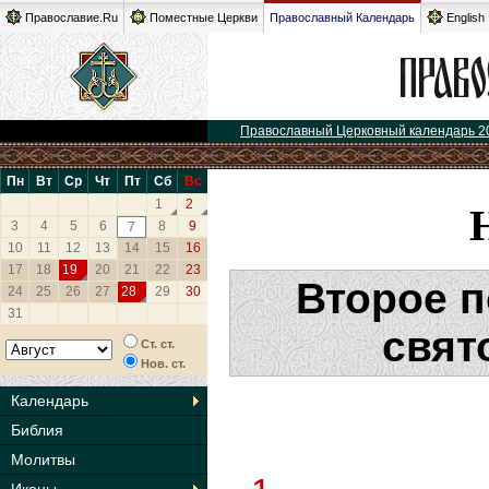
Православие.Ru
Поместные Церкви
Православный Календарь
English
Православный Церковный календарь 2
Пн
Вт
Ср
Чт
Пт
Сб
Вс
1
2
3
4
5
6
8
9
7
10
11
12
13
14
15
16
17
18
19
20
21
22
23
Второе 
24
25
26
27
28
29
30
31
свят
Ст. ст.
Нов. ст.
Календарь
Библия
Молитвы