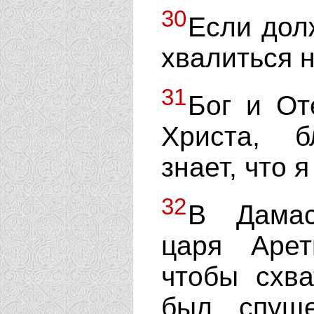
30
Если дол
хвалиться 
31
Бог и От
Христа, б
знает, что я
32
В Дамас
царя Арет
чтобы схва
был спущ