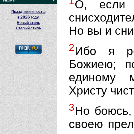
1
Иконы
О, если
Праздники и посты
снисходит
2026
в
году.
Новый стиль
Но вы и сни
Старый стиль
2
Ибо я р
Божиею; п
единому м
Христу чис
3
Но боюсь,
своею прел