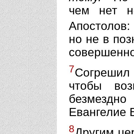
чем нет н
Апостолов
но не в по
совершенно
7
Согрешил 
чтобы воз
безмезд
Евангелие 
8
Другим це