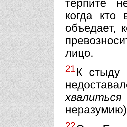
терпите н
когда кто 
объедает, к
превозноси
лицо.
21
К стыду 
недоставал
хвалиться
неразумию)
22