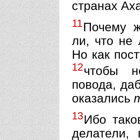
странах Ах
11
Почему 
ли, что не
Но как пост
12
чтобы н
повода, даб
оказались
13
Ибо тако
делатели,