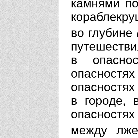
камнями по
кораблекру
во глубине
путешестви
в опасно
опасностя
опасностях 
в городе, 
опасностя
между лже