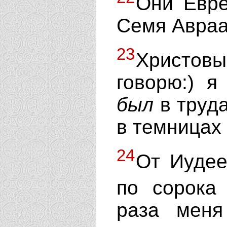
Они Евре
Семя Авраа
23
Христов
говорю:) я
был
в труда
в темницах 
24
От Иудее
по сорок
раза меня