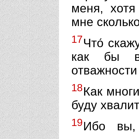
меня, хотя
мне сколько
17
Что́ скаж
как бы в
отважности 
18
Как многи
буду хвалит
19
Ибо вы,