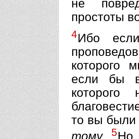
не повре
простоты во
4
Ибо если
проповед
которого 
если бы в
которого
благовести
то вы были
5
тому.
Но 