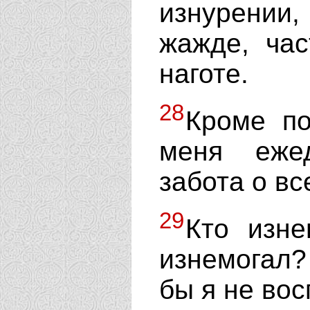
изнурении, 
жажде, час
наготе.
28
Кроме п
меня еже
забота о вс
29
Кто изне
изнемогал?
бы я не во