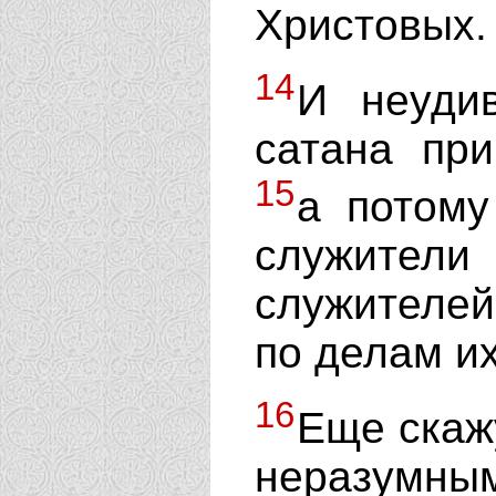
Христовых.
14
И неудив
сатана при
15
а потому
служител
служителей
по делам их
16
Еще скажу
неразумным;