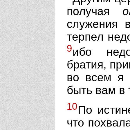
получая
служения в
терпел недо
9
ибо недо
братия, пр
во всем я 
быть вам в 
10
По истин
что похвала