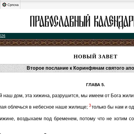
Српска
026
НОВЫЙ ЗАВЕТ
Второе послание к Коринфянам святого ап
ГЛАВА 5.
ой наш дом, эта хижина, разрушится, мы имеем от Бога жил
3
лая облечься в небесное наше жилище;
только бы нам и о
хижине, воздыхаем под бременем, потому что не хотим со