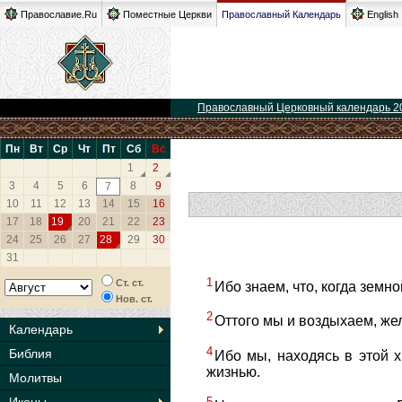
Православие.Ru
Поместные Церкви
Православный Календарь
English
Православный Церковный календарь 2
Пн
Вт
Ср
Чт
Пт
Сб
Вс
1
2
3
4
5
6
8
9
7
10
11
12
13
14
15
16
17
18
19
20
21
22
23
24
25
26
27
28
29
30
31
1
Ст. ст.
Ибо знаем, что, когда земн
Нов. ст.
2
Оттого мы и воздыхаем, же
Календарь
4
Библия
Ибо мы, находясь в этой 
жизнью.
Молитвы
5