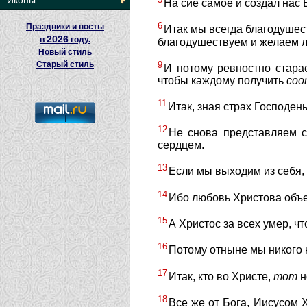
Иконы
На сие самое и создал нас Б
6
Праздники и посты
Итак мы всегда благодушест
2026
в
году.
благодушествуем и желаем лу
Новый стиль
9
Старый стиль
И потому ревностно стара
чтобы каждому получить
соо
11
Итак, зная страх Господен
12
Не снова представляем 
сердцем.
13
Если мы выходим из себя, 
14
Ибо любовь Христова объем
15
А Христос за всех умер, ч
16
Потому отныне мы никого н
17
Итак, кто во Христе,
тот
н
18
Все же от Бога, Иисусом