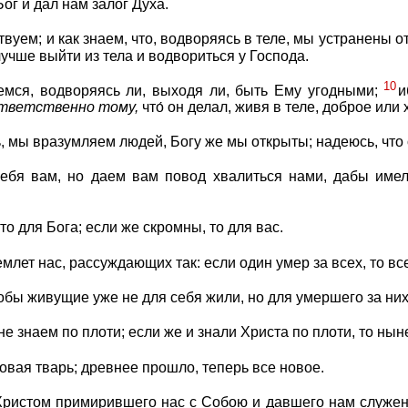
ог и дал нам залог Духа.
вуем; и как знаем, что, водворяясь в теле, мы устранены о
чше выйти из тела и водвориться у Господа.
10
емся, водворяясь ли, выходя ли, быть Ему угодными;
и
тветственно
тому,
что́ он делал, живя в теле, доброе или 
ь, мы вразумляем людей, Богу же мы открыты; надеюсь, что
себя вам, но даем вам повод хвалиться нами, дабы им
то для Бога; если же скромны, то для вас.
лет нас, рассуждающих так: если один умер за всех, то вс
тобы живущие уже не для себя жили, но для умершего за них
е знаем по плоти; если же и знали Христа по плоти, то нын
овая тварь; древнее прошло, теперь все новое.
 Христом примирившего нас с Собою и давшего нам служе