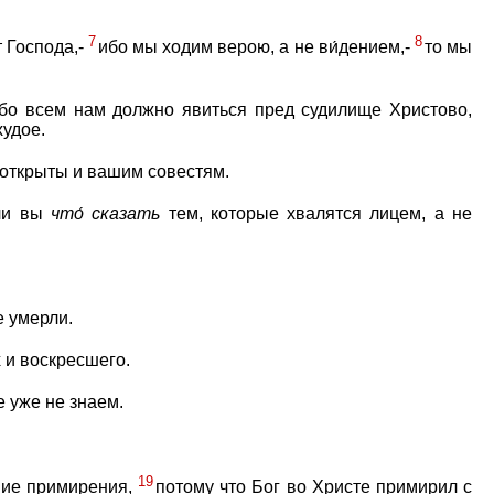
7
8
т Господа,-
ибо мы ходим верою, а не ви́дением,-
то мы
бо всем нам должно явиться пред судилище Христово,
худое.
 открыты и вашим совестям.
ели вы
что́
сказать
тем, которые хвалятся лицем, а не
е умерли.
 и воскресшего.
е уже не знаем.
19
ние примирения,
потому что Бог во Христе примирил с