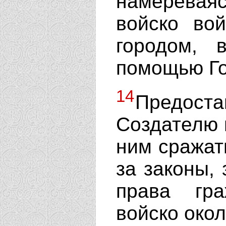
намереваяс
войско во
городом,
помощью Го
14
Предост
Создателю 
ним сражат
за законы, 
права гр
войско око