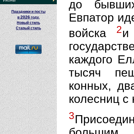
Иконы
до бывши
Праздники и посты
Евпатор ид
2026
в
году.
Новый стиль
2
Старый стиль
войска
и
государс
каждого Ел
тысяч пе
конных, дв
колесниц с 
3
Присоеди
большим 