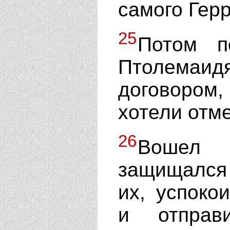
самого Герр
25
Потом п
Птолемаи
договором,
хотели отме
26
Вошел 
защищался 
их, успоко
и отправ