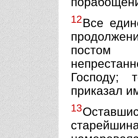
порабощени
12
Все един
продолжен
постом и
непрестан
Господу; 
приказал им
13
Остав
старейши