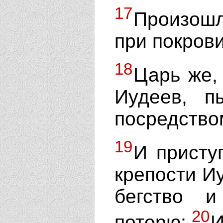
17
Произошл
при покров
18
Царь же,
Иудеев, п
посредство
19
И присту
крепости И
бегство 
20
потерю;
И