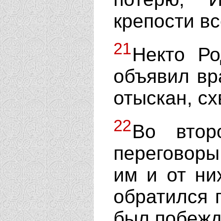
крепости вс
21
Некто Ро
объявил вр
отыскан, сх
22
Во втор
переговоры
им и от ни
обратился 
был побежд