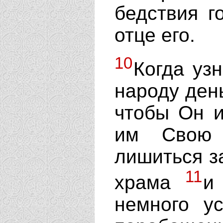
бедствия г
отце его.
10
Когда уз
народу день
чтобы Он и
им Свою 
лишиться за
11
храма
и
немного у