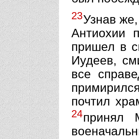
23
Узнав же,
Антиохии п
пришел в с
Иудеев, см
все справе
примирился
почтил хра
24
принял 
военачаль