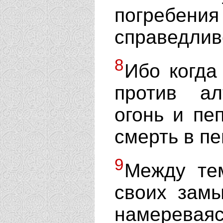
погребен
справедлив
8
Ибо когда
против а
огонь и пе
смерть в пе
9
Между те
своих замы
намерева