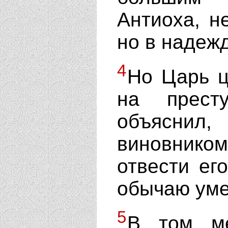
Антиоха, н
но в надежд
4
Но Царь ц
на прест
объясн
виновником
отвести ег
обычаю уме
5
В том ме