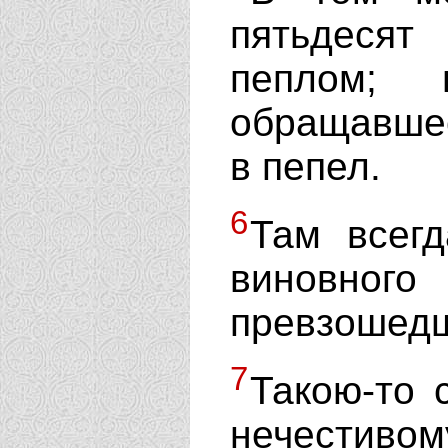
пятьдеся
пеплом;
обращавшее
в пепел.
6
Там всегд
виновног
превзошедш
7
Такою-то 
нечестив