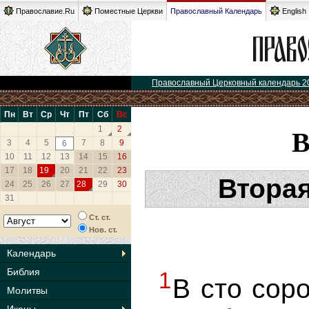
Православие.Ru
Поместные Церкви
Православный Календарь
English
Православный Церковный календарь 2
Пн
Вт
Ср
Чт
Пт
Сб
Вс
1
2
3
4
5
7
8
9
6
10
11
12
13
14
15
16
17
18
19
20
21
22
23
Вторая
24
25
26
27
28
29
30
31
Ст. ст.
Нов. ст.
Календарь
Библия
1
В сто сор
Молитвы