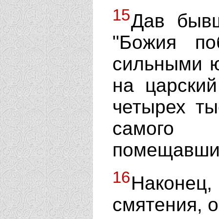
15
Дав быв
"Божия по
сильными 
на царский
четырех ты
самого
помещавшим
16
Наконец,
смятения, 